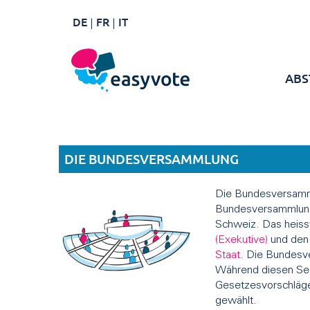
DE
FR
IT
ABS
DIE BUNDESVERSAMMLUNG
Die Bundesversamml
Bundesversammlung 
Schweiz. Das heiss
(Exekutive)
und de
Staat.
Die Bundesver
Während diesen Sessi
Gesetzesvorschläge
gewählt.