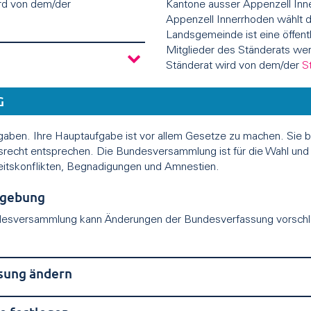
ird von dem/der
Kantone ausser Appenzell Inn
Appenzell Innerrhoden wählt 
Landsgemeinde ist eine öffent
Mitglieder des Ständerats werd
Ständerat wird von dem/der
S
G
aben. Ihre Hauptaufgabe ist vor allem Gesetze zu machen. Sie
srecht entsprechen. Die Bundesversammlung ist für die Wahl und
eitskonflikten, Begnadigungen und Amnestien.
zgebung
esversammlung kann Änderungen der Bundesverfassung vorsch
.
sung ändern