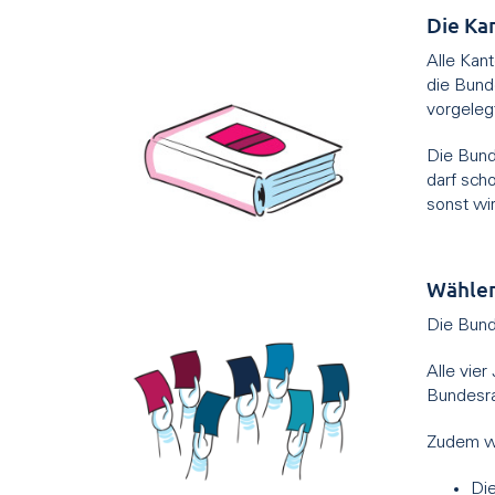
Die Ka
Alle Kan
die Bund
vorgeleg
Die Bund
darf sch
sonst wi
Wähle
Die Bund
Alle vie
Bundesra
Zudem wä
Die