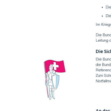
Die
Die
Im Krieg
Die Bund
Leitung 
Die Si
Die Bund
die Bund
Referend
Zum Schu
Notfallm
An der