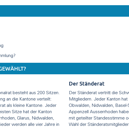
ng
mmlung?
GEWÄHLT?
Der Ständerat
onalrat besteht aus 200 Sitzen.
Der Ständerat vertritt die Sc
g an die Kantone verteilt:
Mitgliedern. Jeder Kanton hat
at als kleine Kantone. Jeder
Obwalden, Nidwalden, Basel-S
sten Sitze hat der Kanton
Appenzell Ausserrhoden haben
rrhoden, Glarus, Nidwalden,
mit geteilter Standesstimme 
ieder werden alle vier Jahre in
Wahl der Ständeratsmitglieder