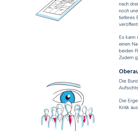
nach dre
noch unei
tieferes
veröffentl
Es kann 
einen Nac
beiden R
Zudem ge
Oberau
Die Bund
Aufsicht
Die Erge
Kritik ä