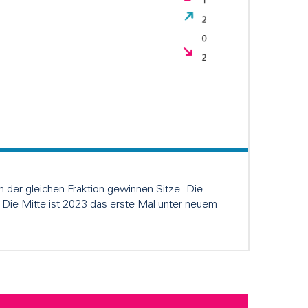
Der St
 der gleichen Fraktion gewinnen Sitze. Die
In 24 Ka
 Die Mitte ist 2023 das erste Mal unter neuem
2023 gew
kommt es