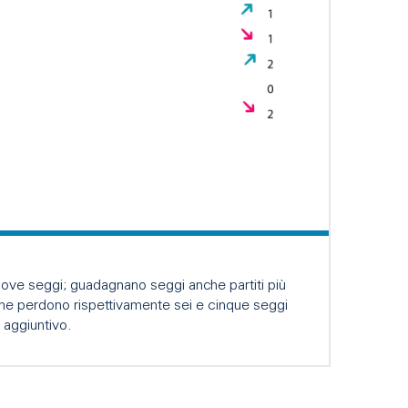
Consigl
 nove seggi; guadagnano seggi anche partiti più
Il Consig
 che perdono rispettivamente sei e cinque seggi
comune de
 aggiuntivo.
Un second