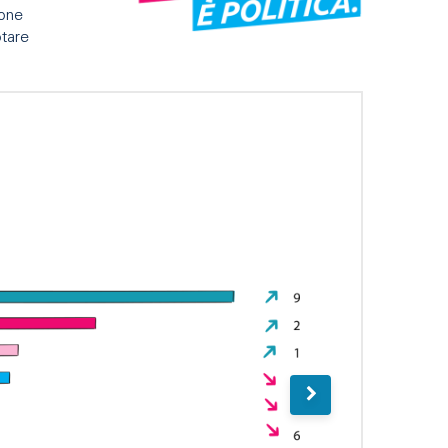
sone
tare