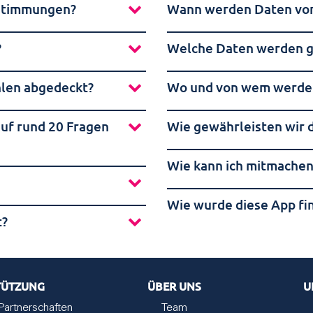
bstimmungen?
Wann werden Daten von 
?
Welche Daten werden g
hlen abgedeckt?
Wo und von wem werden
uf rund 20 Fragen
Wie gewährleisten wir 
Wie kann ich mitmachen
Wie wurde diese App fi
t?
TÜTZUNG
ÜBER UNS
U
Partnerschaften
Team