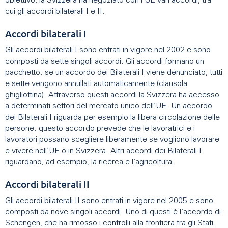
obiettivo, la Svizzera ha negoziato con l’UE vari accordi, tra
cui gli accordi bilaterali I e II.
Accordi bilaterali I
Gli accordi bilaterali I sono entrati in vigore nel 2002 e sono
composti da sette singoli accordi. Gli accordi formano un
pacchetto: se un accordo dei Bilaterali I viene denunciato, tutti
e sette vengono annullati automaticamente (clausola
ghigliottina). Attraverso questi accordi la Svizzera ha accesso
a determinati settori del mercato unico dell’UE. Un accordo
dei Bilaterali I riguarda per esempio la libera circolazione delle
persone: questo accordo prevede che le lavoratrici e i
lavoratori possano scegliere liberamente se vogliono lavorare
e vivere nell’UE o in Svizzera. Altri accordi dei Bilaterali I
riguardano, ad esempio, la ricerca e l’agricoltura.
Accordi bilaterali II
Gli accordi bilaterali II sono entrati in vigore nel 2005 e sono
composti da nove singoli accordi. Uno di questi è l’accordo di
Schengen, che ha rimosso i controlli alla frontiera tra gli Stati