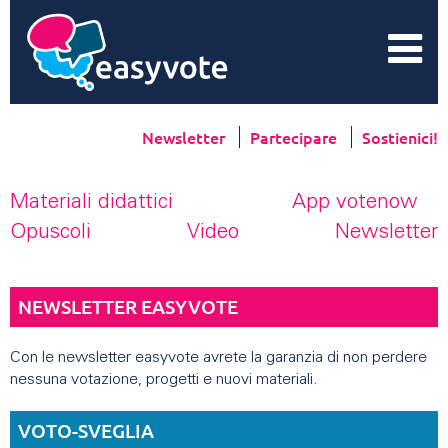
Newsletter
Partecipare
Sostienici!
Materiali didattici
App votenow
Opuscoli
Video
Newsletter
NEWSLETTER EASYVOTE
Con le newsletter easyvote avrete la garanzia di non perdere
nessuna votazione, progetti e nuovi materiali.
VOTO-SVEGLIA