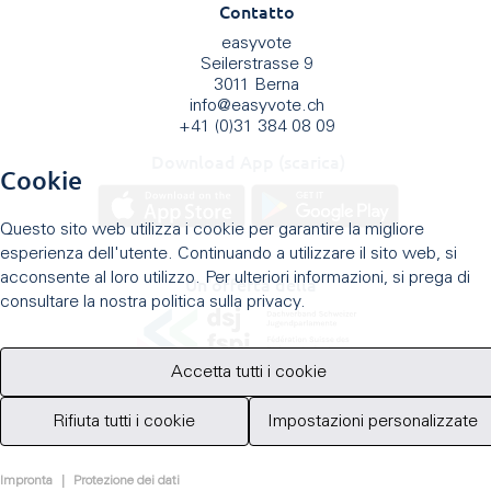
Contatto
easyvote
Seilerstrasse 9
3011 Berna
info
@
easyvote.ch
+41 (0)31 384 08 09
Download App (scarica)
Cookie
Questo sito web utilizza i cookie per garantire la migliore
esperienza dell'utente. Continuando a utilizzare il sito web, si
acconsente al loro utilizzo. Per ulteriori informazioni, si prega di
Un'offerta della
consultare la nostra politica sulla privacy.
Accetta tutti i cookie
Rifiuta tutti i cookie
Impostazioni personalizzate
Impronta
|
Protezione dei dati