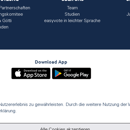
Partnerschaften
Team
ungskomitee
Studien
J
& Götti
easyvote in leichter Sprache
nden
Download App
utzererlebnis zu gewährleisten. Durch die weitere Nutzung der
rklärung.
Alle Cookies akzeptieren