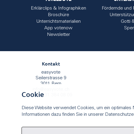
Erklärclips & Infographiken
Fördernde und 
Broschüre
Unterstütz
Unterrichtsmaterialien
Gotti 
App votenow
Spe
Newsletter
Kontakt
easyvote
Seilerstrasse 9
3011 Bern
info
@
easyvote.ch
Cookie
+41 (0)31 384 08 09
Diese Website verwendet Cookies, um ein optimales N
Informationen dazu finden Sie in unserer Datenschutze