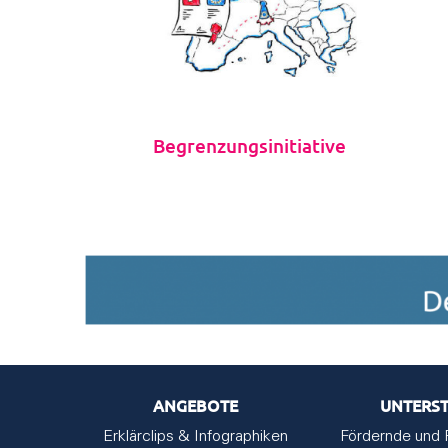
Begrenzungsinitiative
ANGEBOTE
UNTERS
Erklärclips & Infographiken
Fördernde und 