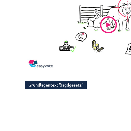
Grundlagentext "Jagdgesetz"