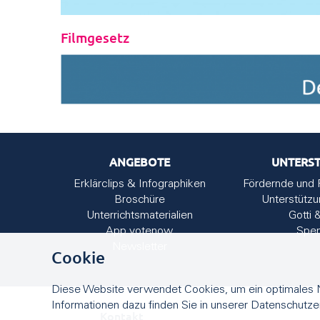
Filmgesetz
ANGEBOTE
UNTERS
Erklärclips & Infographiken
Fördernde und 
Broschüre
Unterstütz
Unterrichtsmaterialien
Gotti 
App votenow
Spe
Newsletter
Cookie
Diese Website verwendet Cookies, um ein optimales N
Informationen dazu finden Sie in unserer Datenschutze
Kontakt