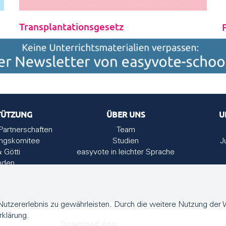
Transplantationsgesetz
TÜTZUNG
ÜBER UNS
U
Partnerschaften
Team
ungskomitee
Studien
J
& Götti
easyvote in leichter Sprache
nden
utzererlebnis zu gewährleisten. Durch die weitere Nutzung der
rklärung.
Download App