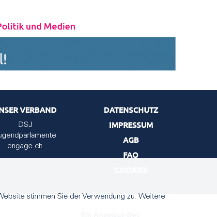
Politik und Medien
NSER VERBAND
DATENSCHUTZ
IMPRESSUM
DSJ
ugendparlamente
AGB
engage.ch
FAQ
COOKIES
 Website stimmen Sie der Verwendung zu. Weitere
Ein Angebot des