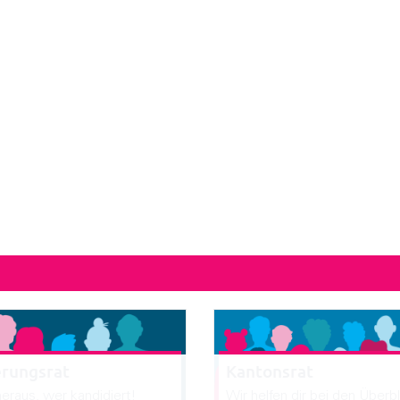
erungsrat
Kantonsrat
heraus, wer kandidiert!
Wir helfen dir bei den Überbl