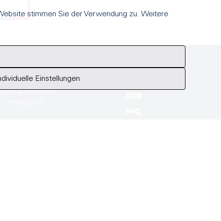
 Website stimmen Sie der Verwendung zu. Weitere
NSER VERBAND
DATENSCHUTZ
IMPRESSUM
ndividuelle Einstellungen
DSJ
ugendparlamente
AGB
engage.ch
FAQ
COOKIES
Ein Angebot des