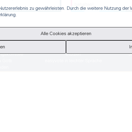
behalten!
utzererlebnis zu gewährleisten. Durch die weitere Nutzung der
rklärung.
Alle Cookies akzeptieren
TÜTZUNG
ÜBER UNS
U
ren
I
Partnerschaften
Team
ungskomitee
Studien
J
& Götti
easyvote in leichter Sprache
nden
Download App