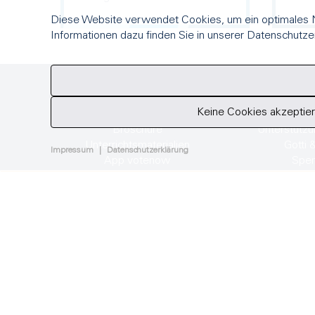
Diese Website verwendet Cookies, um ein optimales N
Informationen dazu finden Sie in unserer Datenschutze
ANGEBOTE
UNTERS
Keine Cookies akzeptie
Erklärclips & Infographiken
Fördernde und 
Broschüre
Unterstütz
Unterrichtsmaterialien
Gotti 
Impressum
|
Datenschutzerklärung
App votenow
Spe
Newsletter
Kontakt
easyvote
Seilerstrasse 9
3011 Bern
info
@
easyvote.ch