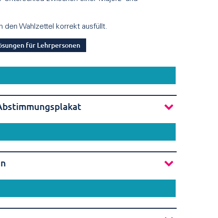
den Wahlzettel korrekt ausfüllt.
ösungen für Lehrpersonen
Abstimmungsplakat
en