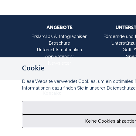
ANGEBOTE
UNTERS
Erklärclips & Infographiken
Fördernde und 
Broschüre
Unterstütz
Unterrichtsmaterialien
Gotti 
App votenow
Spe
Newsletter
Cookie
Diese Website verwendet Cookies, um ein optimales N
Informationen dazu finden Sie in unserer Datenschutze
Kontakt
easyvote
Seilerstrasse 9
3011 Bern
info
@
easyvote.ch
Keine Cookies akzeptie
+41 (0)31 384 08 09