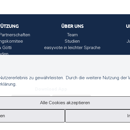
TÜTZUNG
ÜBER UNS
U
Partnerschaften
Team
ungskomitee
Studien
J
& Götti
easyvote in leichter Sprache
nden
utzererlebnis zu gewährleisten. Durch die weitere Nutzung der
rklärung.
Download App
Alle Cookies akzeptieren
ren
I