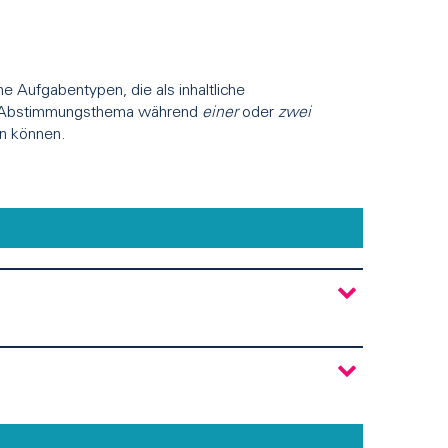
he Aufgabentypen, die als inhaltliche
m Abstimmungsthema während
einer
oder
zwei
n können.