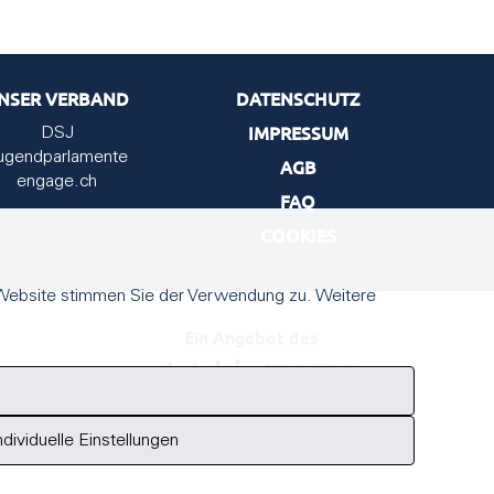
NSER VERBAND
DATENSCHUTZ
IMPRESSUM
DSJ
ugendparlamente
AGB
engage.ch
FAQ
COOKIES
 Website stimmen Sie der Verwendung zu. Weitere
Ein Angebot des
ndividuelle Einstellungen