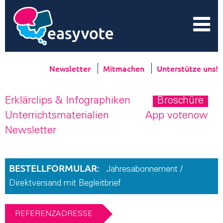
Newsletter
Mitmachen
Unterstütze uns!
Erklärclips & Infographiken
Broschüre
Unterrichtsmaterialien
App votenow
Newsletter
BESTELLFORMULAR:
Jahresabonnement /
Direktversand mit Begleitbrief
REFERENZADRESSE