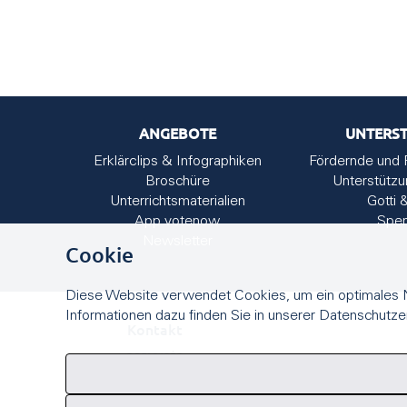
ANGEBOTE
UNTERS
Erklärclips & Infographiken
Fördernde und 
Broschüre
Unterstütz
Unterrichtsmaterialien
Gotti 
App votenow
Spe
Newsletter
Cookie
Diese Website verwendet Cookies, um ein optimales N
Informationen dazu finden Sie in unserer Datenschutze
Kontakt
easyvote
Seilerstrasse 9
3011 Bern