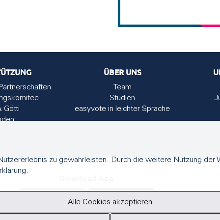
TÜTZUNG
ÜBER UNS
U
Partnerschaften
Team
ungskomitee
Studien
J
& Götti
easyvote in leichter Sprache
nden
utzererlebnis zu gewährleisten. Durch die weitere Nutzung der
rklärung.
Download App
Alle Cookies akzeptieren