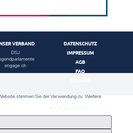
NSER VERBAND
DATENSCHUTZ
IMPRESSUM
DSJ
ugendparlamente
AGB
engage.ch
FAQ
COOKIES
 Website stimmen Sie der Verwendung zu. Weitere
Ein Angebot des