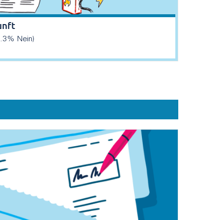
unft
.3% Nein)