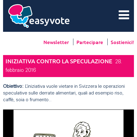
Newsletter
Partecipare
Sostienici!
INIZIATIVA CONTRO LA SPECULAZIONE
28.
febbraio 2016
Obiettivo:
L’iniziativa vuole vietare in Svizzera le operazioni
speculative sulle derrate alimentari, quali ad esempio riso,
caffè, soia o frumento.
.