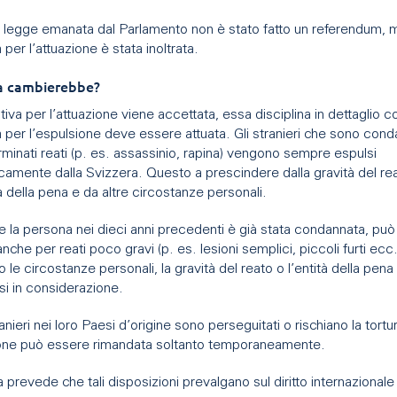
a legge emanata dal Parlamento non è stato fatto un referendum, 
va per l’attuazione è stata inoltrata.
a cambierebbe?
iativa per l’attuazione viene accettata, essa disciplina in dettaglio 
iva per l’espulsione deve essere attuata. Gli stranieri che sono cond
minati reati (p. es. assassinio, rapina) vengono sempre espulsi
camente dalla Svizzera. Questo a prescindere dalla gravità del re
tà della pena e da altre circostanze personali.
se la persona nei dieci anni precedenti è già stata condannata, pu
nche per reati poco gravi (p. es. lesioni semplici, piccoli furti ecc
so le circostanze personali, la gravità del reato o l’entità della pena
si in considerazione.
ranieri nei loro Paesi d’origine sono perseguitati o rischiano la tortu
ione può essere rimandata soltanto temporaneamente.
iva prevede che tali disposizioni prevalgano sul diritto internazional