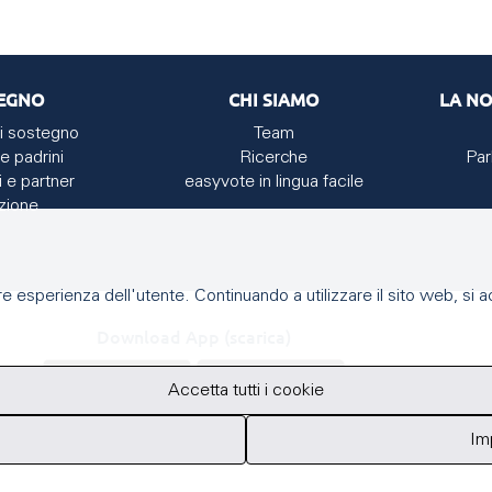
EGNO
CHI SIAMO
LA NO
i sostegno
Team
e padrini
Ricerche
Par
i e partner
easyvote in lingua facile
zione
e esperienza dell'utente. Continuando a utilizzare il sito web, si acc
Download App (scarica)
Accetta tutti i cookie
Im