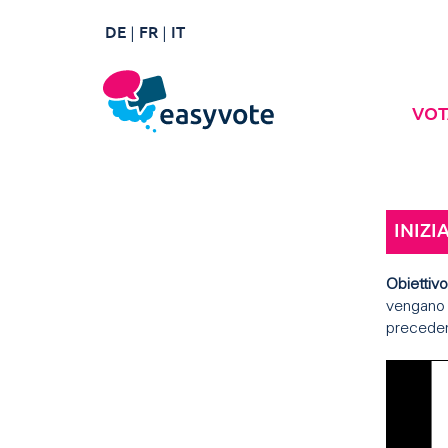
DE
FR
IT
VOT
INIZI
Obiettivo
vengano e
precedent