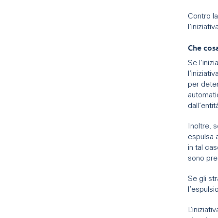
Contro l
l’iniziati
Che cos
Se l’iniz
l’iniziat
per deter
automati
dall’enti
Inoltre, 
espulsa a
in tal ca
sono pre
Se gli st
l’espuls
L’iniziat