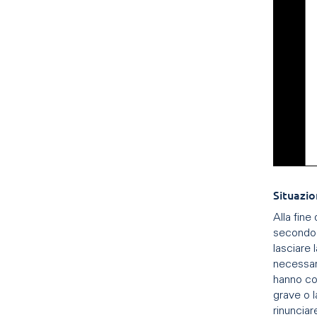
Situazio
Alla fine
secondo l
lasciare 
necessari
hanno co
grave o l
rinunciar