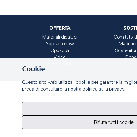
OFFERTA
SOST
Materiali didattici
Comitato d
App votenow
Madrine 
Opuscoli
Sostenitor
Video
Dona
Newsletter
Cookie
Questo sito web utilizza i cookie per garantire la miglior
prega di consultare la nostra politica sulla privacy.
Contatto
easyvote
Seilerstrasse 9
3011 Berna
info
@
easyvote.ch
Rifiuta tutti i cookie
+41 (0)31 384 08 09