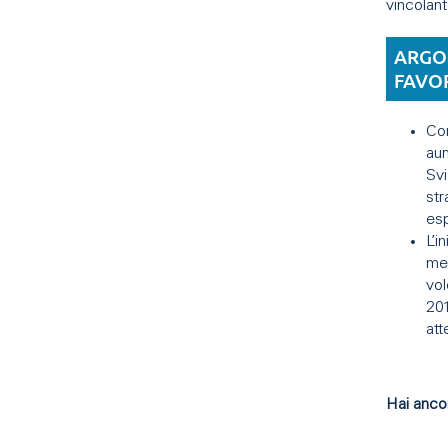
vincolant
ARGO
FAVO
Con
aum
Svi
str
esp
L’i
met
vol
201
att
Hai anco