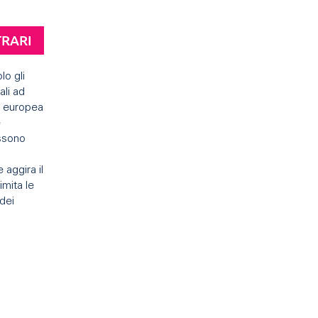
TRARI
lo gli
ali ad
 europea
e
ssono
e aggira il
imita le
dei