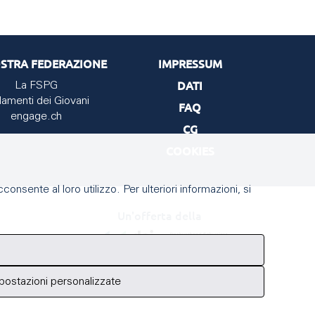
STRA FEDERAZIONE
IMPRESSUM
DATI
La FSPG
lamenti dei Giovani
FAQ
engage.ch
CG
COOKIES
onsente al loro utilizzo. Per ulteriori informazioni, si
Un'offerta della
postazioni personalizzate