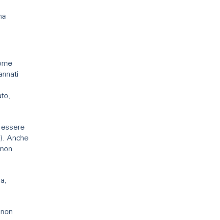
ma
come
annati
ato,
ò essere
.). Anche
 non
ra,
e non