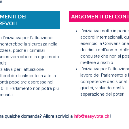
e.
MENTI DEI
ARGOMENTI DEI CON
REVOLI
L’iniziativa mette in perico
accordi internazionali, qu
 l’iniziativa per l’attuazione
esempio la Convenzione
enterebbe la sicurezza nella
dei diritti dell’uomo: dell
zzera, poiché i criminali
conquiste che non si po
anieri verrebbero in ogni modo
mettere a rischio.
ulsi.
L’iniziativa per l’attuazion
niziativa per l’attuazione
lavoro del Parlamento e l
terebbe finalmente in atto la
competenze decisionali 
ontà popolare espressa nel
giudici, violando così la
0. Il Parlamento non potrà più
separazione dei poteri.
enuarla.
ra qualche domanda? Allora scrivici a
info@easyvote.ch
!