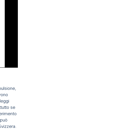
pulsione,
evono
leggi
ttutto se
ferimento
 può
Svizzera.