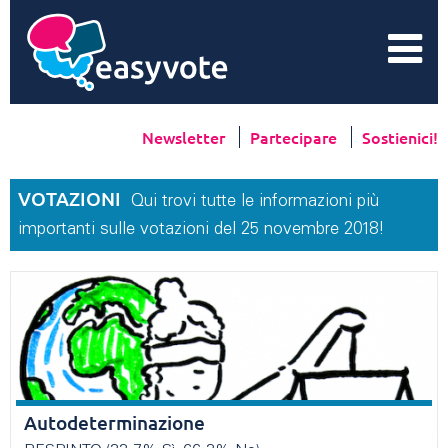
Newsletter
Partecipare
Sostienici!
VOTAZIONI
Qui trovi tutte le informazioni più
importanti sulle votazioni del 25 novembre 2018!
Autodeterminazione