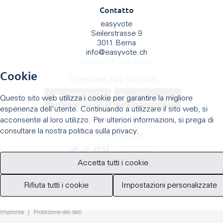
Contatto
easyvote
Seilerstrasse 9
3011 Berna
info
@
easyvote.ch
+41 (0)31 384 08 09
Cookie
Download App (scarica)
Questo sito web utilizza i cookie per garantire la migliore
esperienza dell'utente. Continuando a utilizzare il sito web, si
acconsente al loro utilizzo. Per ulteriori informazioni, si prega di
consultare la nostra politica sulla privacy.
Un'offerta della
Accetta tutti i cookie
Rifiuta tutti i cookie
Impostazioni personalizzate
Impronta
|
Protezione dei dati