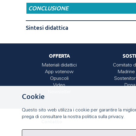
CONCLUSIONE
Sintesi didattica
OFFERTA
SOST
Materiali didattici
Comitato d
App votenow
Madrine 
Opuscoli
Sostenitor
Video
Dona
Newsletter
Cookie
Questo sito web utilizza i cookie per garantire la miglior
prega di consultare la nostra politica sulla privacy.
Contatto
easyvote