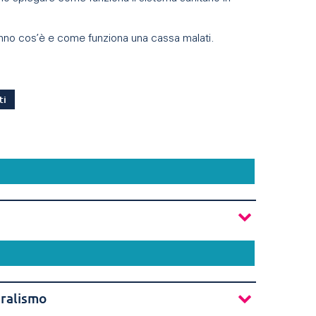
sannno cos’è e come funziona una cassa malati.
ti
eralismo