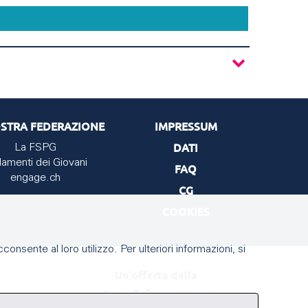
STRA FEDERAZIONE
IMPRESSUM
DATI
La FSPG
lamenti dei Giovani
FAQ
engage.ch
CG
COOKIES
onsente al loro utilizzo. Per ulteriori informazioni, si
Un'offerta della