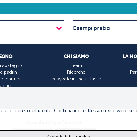
Esempi pratici
EGNO
CHI SIAMO
LA NO
i sostegno
Team
e padrini
Ricerche
Par
i e partner
easyvote in lingua facile
zione
e esperienza dell'utente. Continuando a utilizzare il sito web, si acc
Download App (scarica)