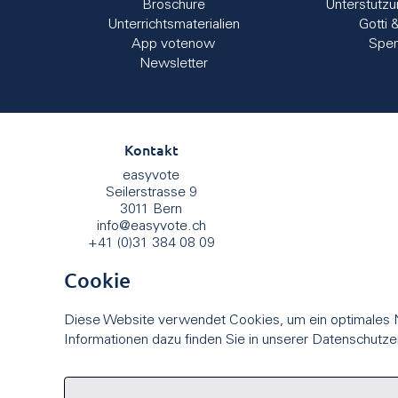
Broschüre
Unterstütz
Unterrichtsmaterialien
Gotti 
App votenow
Spe
Newsletter
Kontakt
easyvote
Seilerstrasse 9
3011 Bern
info
@
easyvote.ch
+41 (0)31 384 08 09
Cookie
Diese Website verwendet Cookies, um ein optimales N
Informationen dazu finden Sie in unserer Datenschutze