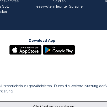
ungskomitee
Studien
J
& Götti
easyvote in leichter Sprache
nden
Download App
utzererlebnis zu gewährleisten. Durch die weitere Nutzung der
rklärung.
Alle Cookies akzeptieren