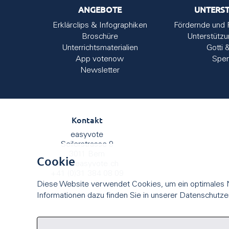
ANGEBOTE
UNTERS
Erklärclips & Infographiken
Fördernde und 
Broschüre
Unterstütz
Unterrichtsmaterialien
Gotti 
App votenow
Spe
Newsletter
Kontakt
easyvote
Seilerstrasse 9
3011 Bern
Cookie
info
@
easyvote.ch
+41 (0)31 384 08 09
Diese Website verwendet Cookies, um ein optimales N
Informationen dazu finden Sie in unserer Datenschutze