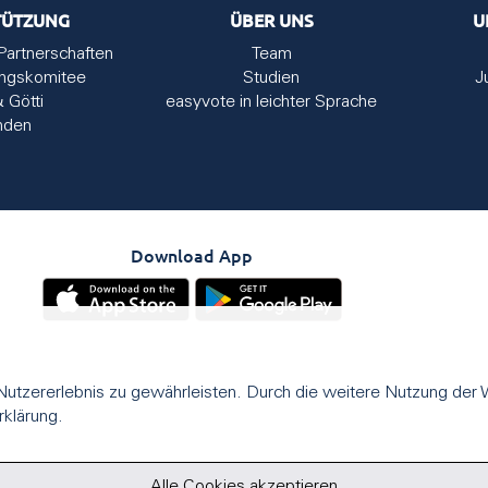
TÜTZUNG
ÜBER UNS
U
Partnerschaften
Team
ungskomitee
Studien
J
& Götti
easyvote in leichter Sprache
nden
Download App
utzererlebnis zu gewährleisten. Durch die weitere Nutzung der
rklärung.
Alle Cookies akzeptieren