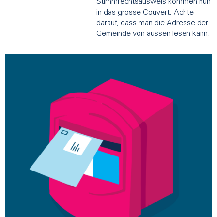
Stimmrechtsausweis kommen nun
in das grosse Couvert. Achte
darauf, dass man die Adresse der
Gemeinde von aussen lesen kann.