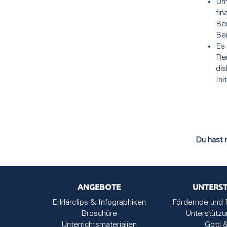
Um
fin
Bei
Be
Es 
Ren
dis
Ini
Du hast 
ANGEBOTE
UNTERS
Erklärclips & Infographiken
Fördernde und 
Broschüre
Unterstütz
Unterrichtsmaterialien
Gotti 