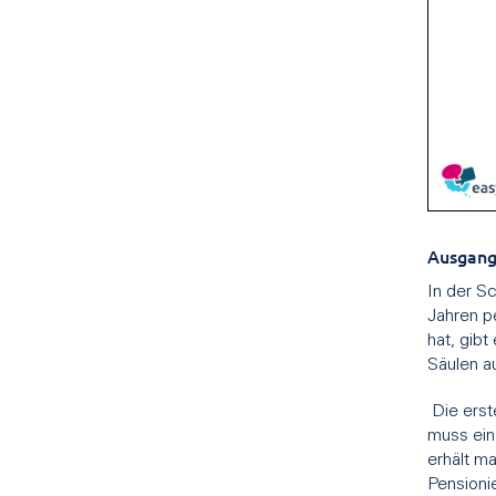
Ausgang
In der S
Jahren p
hat, gibt
Säulen au
Die erste
muss ein
erhält m
Pensioni