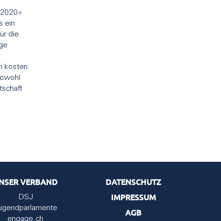
e 2020»
s ein
ür die
rge
n kosten
sowohl
tschaft
NSER VERBAND
DATENSCHUTZ
IMPRESSUM
DSJ
ugendparlamente
AGB
engage.ch