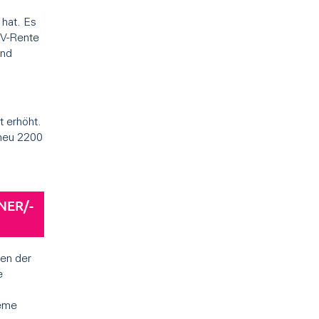
hat. Es
HV-Rente
und
 erhöht.
 neu 2200
NER/-
hen der
e
leme