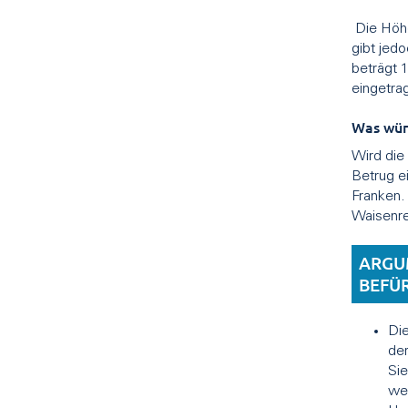
Die Höhe
gibt jed
beträgt 
eingetra
Was wür
Wird die
Betrug e
Franken.
Waisenre
ARGU
BEFÜ
Die
der
Si
we