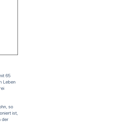
mit 65
um Leben
rei
ohn, so
iert ist,
 der