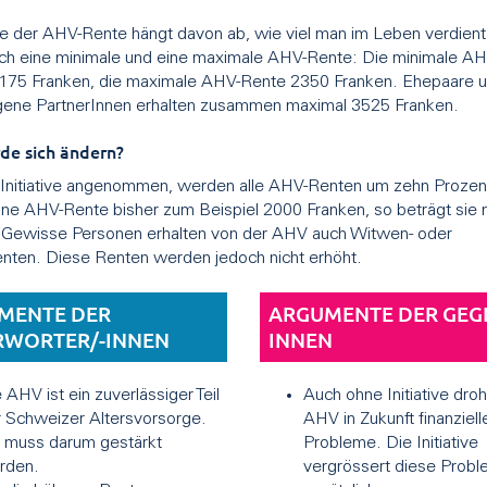
 der AHV-Rente hängt davon ab, wie viel man im Leben verdient 
och eine minimale und eine maximale AHV-Rente: Die minimale A
1175 Franken, die maximale AHV-Rente 2350 Franken. Ehepaare 
gene PartnerInnen erhalten zusammen maximal 3525 Franken.
de sich ändern?
 Initiative angenommen, werden alle AHV-Renten um zehn Prozent
ine AHV-Rente bisher zum Beispiel 2000 Franken, so beträgt sie
 Gewisse Personen erhalten von der AHV auch Witwen- oder
nten. Diese Renten werden jedoch nicht erhöht.
MENTE DER
ARGUMENTE DER GEG
RWORTER/-INNEN
INNEN
 AHV ist ein zuverlässiger Teil
Auch ohne Initiative dro
 Schweizer Altersvorsorge.
AHV in Zukunft finanziell
e muss darum gestärkt
Probleme. Die Initiative
rden.
vergrössert diese Prob