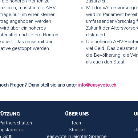
 die höheren Renten zu
zusätzlich.
anzieren, müssten die AHV-
Mit der «Altersvorsorg
träge nur um einen kleinen
wird im Parlament bereit
itrag angehoben werden.
umfassender Vorschlag f
wird über ein höheres
Zukunft der Altersvorso
tenalter und tiefere Renten
diskutiert.
kutiert. Das muss mit der
Die höheren AHV-Rente
tiative gestoppt werden.
viel Geld. Das belastet 
die Bevölkerung, die Wir
als auch den Staat.
noch Fragen? Dann stell sie uns unter
info@easyvote.ch
.
TÜTZUNG
ÜBER UNS
U
Partnerschaften
Team
ungskomitee
Studien
J
& Götti
easyvote in leichter Sprache