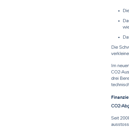
Die
Das
wie
Das
Die Schw
verklein
Im neuen
CO2-Auss
drei Bere
technisch
Finanzie
CO2-Ab
Seit 200
ausstoss