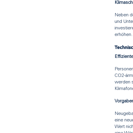
Klimasch
Neben de
und Unte
investier
erhöhen.
Technisc
Effizien
Personen
CO2-ärme
werden s
Klimafon
Vorgaben
Neugebau
eine neu
Wert nic