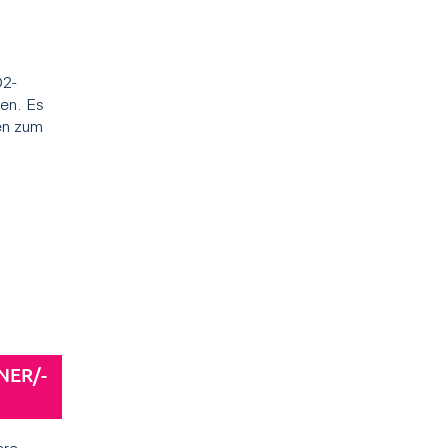
O2-
en. Es
gen zum
NER/-