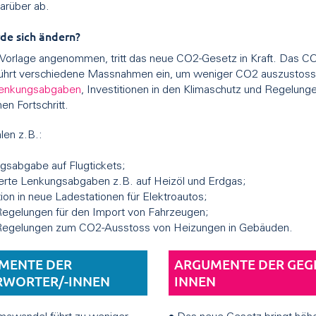
darüber ab.
de sich ändern?
 Vorlage angenommen, tritt das neue CO2-Gesetz in Kraft. Das C
ührt verschiedene Massnahmen ein, um weniger CO2 auszustoss
enkungsabgaben
, Investitionen in den Klimaschutz und Regelun
en Fortschritt.
len z.B.:
gsabgabe auf Flugtickets;
erte Lenkungsabgaben z.B. auf Heizöl und Erdgas;
tion in neue Ladestationen für Elektroautos;
egelungen für den Import von Fahrzeugen;
Regelungen zum CO2-Ausstoss von Heizungen in Gebäuden.
MENTE DER
ARGUMENTE DER GEG
RWORTER/-INNEN
INNEN