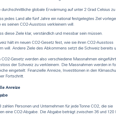
 durchschnittliche globale Erwärmung auf unter 2 Grad Celsius zu 
s jedes Land alle fünf Jahre ein national festgelegtes Ziel vorleg
 es seinen CO2-Ausstoss verkleinern will.
s diese Ziele klar, verständlich und messbar sein müssen.
eiz hält im neuen CO2-Gesetz fest, wie sie ihren CO2-Ausstoss
ern will. Andere Ziele des Abkommens setzt die Schweiz bereits 
 CO2-Gesetz werden also verschiedene Massnahmen eingeführt
toss der Schweiz zu verkleinern. Die Massnahmen werden in f
iche eingeteilt: Finanzielle Anreize, Investitionen in den Klimasch
er Fortschritt.
lle Anreize
gabe
8 zahlen Personen und Unternehmen für jede Tonne CO2, die sie
en eine CO2-Abgabe. Die Abgabe beträgt zwischen 36 und 120 