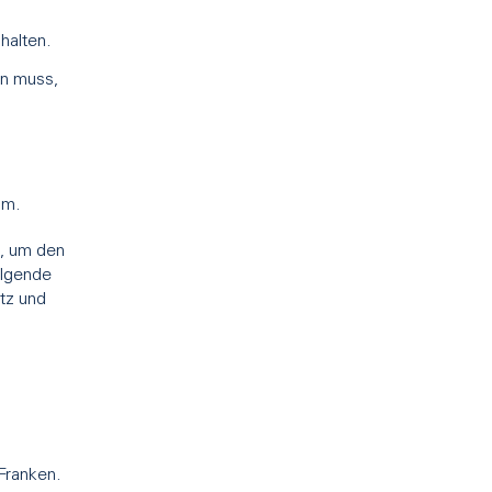
halten.
en muss,
um.
, um den
olgende
utz und
Franken.