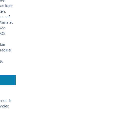
ere
as kann
ten.
ss auf
Klima zu
wie
CO2
den
radikal
zu
net. In
änder,