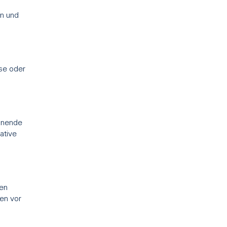
en und
sse oder
onende
ative
en
ten vor