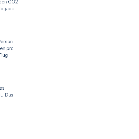
 den CO2-
-Abgabe
Person
ken pro
Flug
des
t. Das