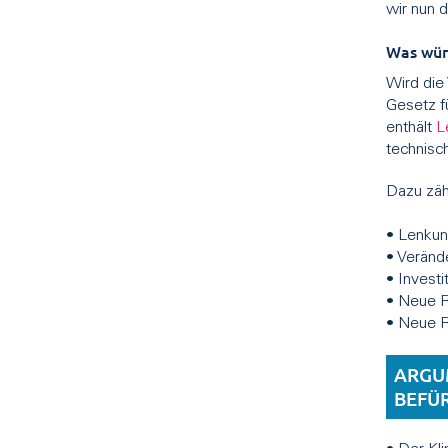
wir nun 
Was wür
Wird die
Gesetz f
enthält
L
technisch
Dazu zäh
• Lenkun
• Veränd
• Investi
• Neue R
• Neue 
ARGU
BEFÜ