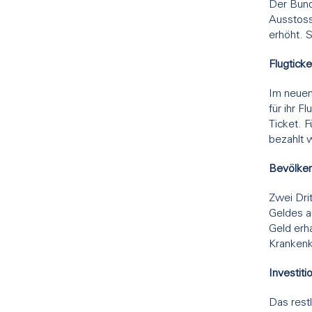
Der Bund
Ausstoss
erhöht. 
Flugtick
Im neuen
für ihr 
Ticket. 
bezahlt 
Bevölker
Zwei Dri
Geldes a
Geld erh
Krankenk
Investiti
Das rest