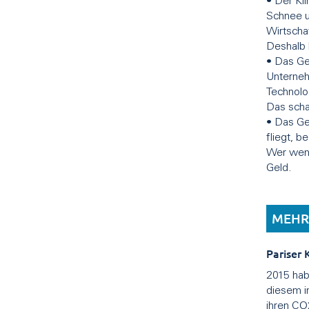
• Der Kl
Schnee un
Wirtscha
Deshalb 
• Das Ge
Unterneh
Technolo
Das schaf
• Das Ges
fliegt, b
Wer weni
Geld.
MEHR
Pariser
2015 hab
diesem i
ihren CO