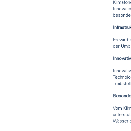
Klimafon
Innovati
besonder
Infrastr
Es wird 
der Umba
Innovati
Innovati
Technolo
Treibstof
Besonder
Vom Klim
unterstüt
Wasser e