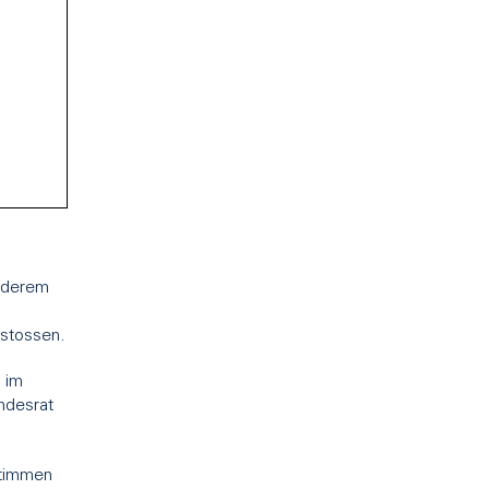
anderem
ustossen.
 im
undesrat
stimmen