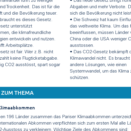
imawandel führt zu weniger
• Das neue Gesetz bringt höh
d Trockenheit. Das ist für die
Abgaben und mehr Verbote. D
ft und die Bevölkerung teuer.
sich die Bevölkerung nicht leis
braucht es dieses Gesetz.
• Die Schweiz hat kaum Einflu
setz unterstützt
das weltweite Klima. Um das 
men, die klimafreundliche
beeinflussen, müssen Länder 
gien entwickeln und nutzen.
China oder die USA weniger 
ft Arbeitsplätze.
ausstossen.
etz ist fair. Wer z.B. nicht
• Das CO2-Gesetz bekämpft 
ezahlt keine Flugticketabgabe.
Klimawandel nicht. Es braucht 
g CO2 ausstösst, spart sogar
andere Lösungen, wie einen
Systemwandel, um das Klima 
schützen.
 ZUM THEMA
 Klimaabkommen
en 196 Länder zusammen das Pariser Klimaabkommen unterzeich
nternationalen Abkommen verpflichten sich zum ersten Mal alle L
2-Ausstoss zu verkleinern. Wichtige Ziele des Abkommens sind: