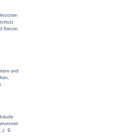
Personen
aschutz
nd Benzin
ntere und
ten,
n
ebäude
 gewissen
 z. B.