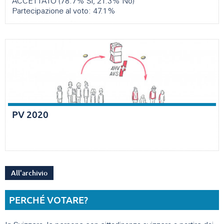
ACCETTATO (78.7% Sì, 21.3% No)
Partecipazione al voto: 47.1%
PV 2020
All'archivio
PERCHÉ VOTARE?