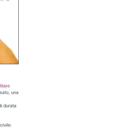
litare
ssato, una
di durata
ivile.