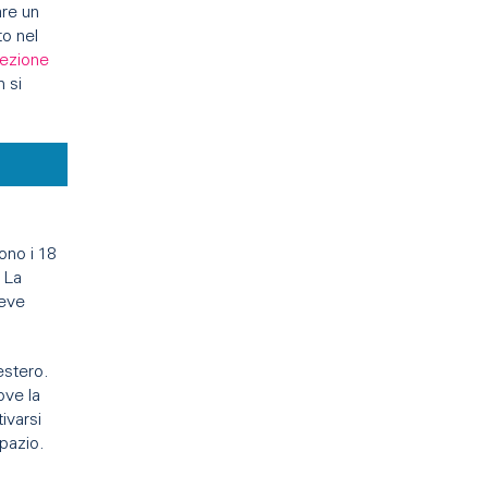
are un
to nel
tezione
n si
iono i 18
. La
deve
estero.
ove la
ivarsi
spazio.