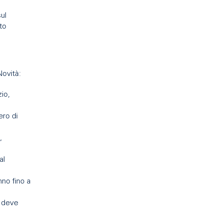
sul
to
Novità:
zio,
ero di
,
al
nno fino a
, deve