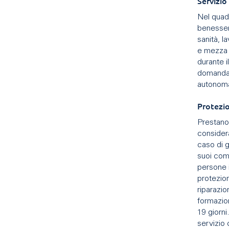
Servizio
Nel quadr
benesser
sanità, l
e mezza l
durante 
domanda p
autono
Protezio
Prestano 
considera
caso di g
suoi comp
persone i
protezion
riparazio
formazion
19 giorni
servizio