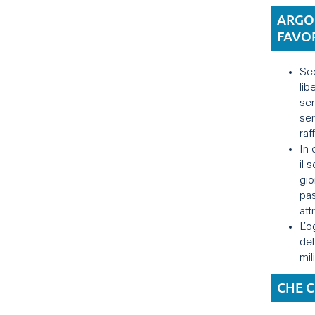
ARGO
FAVO
Sec
lib
ser
ser
raf
In 
il 
gio
pas
att
L’o
del
mil
CHE C