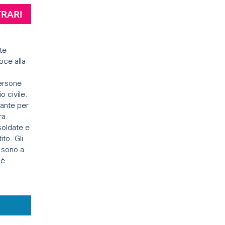
TRARI
te
oce alla
persone
o civile.
ante per
ra.
 soldate e
ito. Gli
n sono a
 è