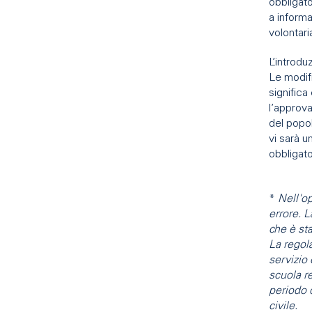
obbligato
a inform
volontar
L’introdu
Le modif
significa
l’approva
del popo
vi sarà u
obbligato
*
Nell'o
errore. 
che è st
La regol
servizio 
scuola r
periodo 
civile.