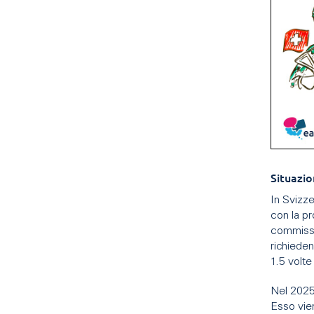
Situazio
In Svizze
con la pr
commissio
richieden
1.5 volte
Nel 2025
Esso vien