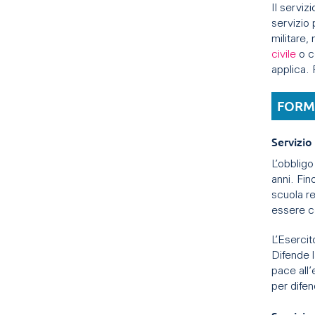
Il serviz
servizio 
militare,
civile
o co
applica. 
FORM
Servizio
L’obbligo 
anni. Fin
scuola re
essere co
L’Esercit
Difende 
pace all’
per difen