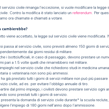
il servizio civile rimanga l’eccezione, si vuole modificare la legge 
civile. Contro la modifica è stato lanciato un
referendum
. Per ques
iamo ora chiamate e chiamati a votare.
a cambierebbe?
tto viene accettato, la legge sul servizio civile viene modificata. 
si passa al servizio civile, sono previsti almeno 150 giorni di servi
ipendentemente dai giorni residui di militare.
he i (sotto)ufficiali, in caso di passaggio, devono prestare un num
rni pari a 1.5 volte quelli che rimarrebbero nel militare.
 impieghi nel servizio civile che richiedono studi in medicina umana
taria o veterinaria non sono più ammessi.
 ha già prestato tutti i giorni di servizi militare non può più passare 
vizio civile, ad es. per evitare l’obbligo annuale di tiro.
artire dal primo impiego, i civilisti devono prestare servizio ogni a
ndo sono prestati tutti i giorni di servizio.
 presenta la domanda di servizio civile durante* la scuola reclute
lgere l’impiego di 180 giorni nell’anno dopo l’ammissione.