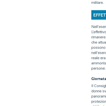
militare.
EFFE
Nell’eser
L’effetti
rimanere 
che attua
possono 
nell’ese
reale era
ammontar
persone
Giornata
Il Consig
donne svi
panoramic
protezion