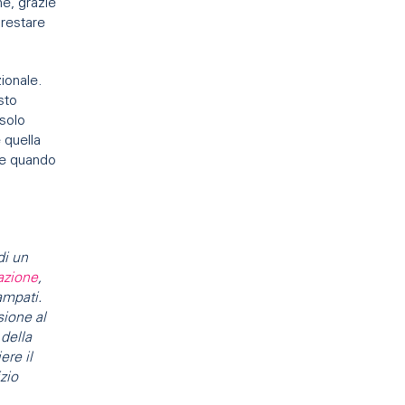
he, grazie
prestare
zionale.
sto
 solo
 quella
 e quando
di un
razione
,
ampati.
ione al
 della
ere il
zio