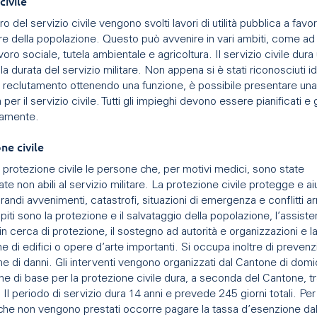
 civile
o del servizio civile vengono svolti lavori di utilità pubblica a favo
e della popolazione. Questo può avvenire in vari ambiti, come a
avoro sociale, tutela ambientale e agricoltura. Il servizio civile dura
a durata del servizio militare. Non appena si è stati riconosciuti i
il reclutamento ottenendo una funzione, è possibile presentare una
er il servizio civile. Tutti gli impieghi devono essere pianificati e g
mamente.
ne civile
protezione civile le persone che, per motivi medici, sono state
te non abili al servizio militare. La protezione civile protegge e aiu
randi avvenimenti, catastrofi, situazioni di emergenza e conflitti ar
iti sono la protezione e il salvataggio della popolazione, l’assiste
n cerca di protezione, il sostegno ad autorità e organizzazioni e l
e di edifici o opere d’arte importanti. Si occupa inoltre di preven
ne di danni. Gli interventi vengono organizzati dal Cantone di domic
e di base per la protezione civile dura, a seconda del Cantone, tra
. Il periodo di servizio dura 14 anni e prevede 245 giorni totali. Per i
 che non vengono prestati occorre pagare la tassa d’esenzione dal