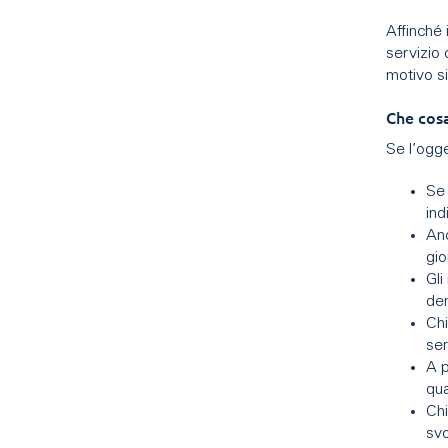
Affinché 
servizio 
motivo s
Che cos
Se l’ogge
Se 
ind
Anc
gio
Gli
den
Chi
ser
A p
qua
Chi
svo