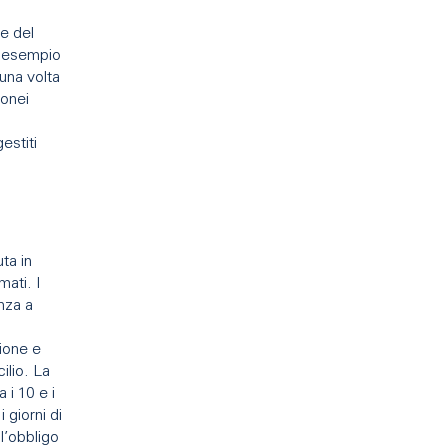
re del
d esempio
 una volta
donei
estiti
ta in
mati. I
nza a
a
zione e
ilio. La
 i 10 e i
 giorni di
l’obbligo