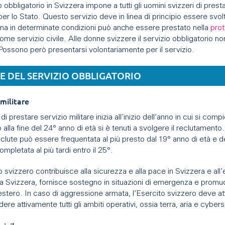
io obbligatorio in Svizzera impone a tutti gli uomini svizzeri di prest
per lo Stato. Questo servizio deve in linea di principio essere svol
 ma in determinate condizioni può anche essere prestato nella
pro
me servizio civile. Alle donne svizzere il servizio obbligatorio no
Possono però presentarsi volontariamente per il servizio.
E DEL SERVIZIO OBBLIGATORIO
 militare
di prestare servizio militare inizia all’inizio dell’anno in cui si comp
o alla fine del 24° anno di età si è tenuti a svolgere il reclutamento
clute può essere frequentata al più presto dal 19° anno di età e 
mpletata al più tardi entro il 25°.
o svizzero contribuisce alla sicurezza e alla pace in Svizzera e all’
la Svizzera, fornisce sostegno in situazioni di emergenza e promu
estero. In caso di aggressione armata, l’Esercito svizzero deve att
dere attivamente tutti gli ambiti operativi, ossia terra, aria e cyber