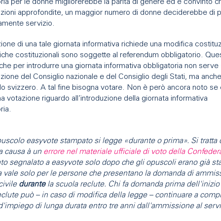
ria per le donne migliorerebbe la parità di genere ed è convinto c
azioni approfondite, un maggior numero di donne deciderebbe di 
iamente servizio.
zione di una tale giornata informativa richiede una modifica costitu
iche costituzionali sono soggette al referendum obbligatorio. Que
 che per introdurre una giornata informativa obbligatoria non serve
zione del Consiglio nazionale e del Consiglio degli Stati, ma anche
lo svizzero. A tal fine bisogna votare. Non è però ancora noto se
na votazione riguardo all’introduzione della giornata informativa
ria.
puscolo easyvote stampato si legge «durante o prima». Si tratta 
La causa à un
errore nel materiale ufficiale di voto della Confede
ato segnalato a easyvote solo dopo che gli opuscoli erano già st
a vale solo per le persone che presentano la domanda di ammiss
civile
durante
la scuola reclute. Chi fa domanda prima dell'inizio
eclute può – in caso di modifica della legge – continuare a compi
d'impiego di lunga durata entro tre anni dall'ammissione al servi