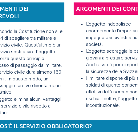
MENTI DEI
ARGOMENTI DEI CON
REVOLI
L’oggetto indebolisce
enormemente l’importan
ondo la Costituzione non si è
impegno dei civilisti e nu
eri di scegliere tra militare e
società.
vizio civile. Quest’ultimo è un
L’oggetto scoraggia le 
vizio sostitutivo. L’oggetto
giovani a prestare servizi
forza questo principio.
Anch’esso è però import
caso di passaggio dal militare,
la sicurezza della Svizze
servizio civile dura almeno 150
Il militare dispone di più
rni. In questo modo, un
soldati di quanto consent
saggio tardivo diventa meno
effettivi dell’esercito no
rattivo.
rischio. Inoltre, l’oggetto
ggetto elimina alcuni vantaggi
incostituzionale.
 servizio civile rispetto al
itare.
OS'È IL SERVIZIO OBBLIGATORIO?