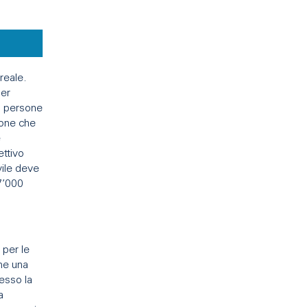
 reale.
per
di persone
sone che
e
ttivo
vile deve
7’000
 per le
nne una
resso la
a