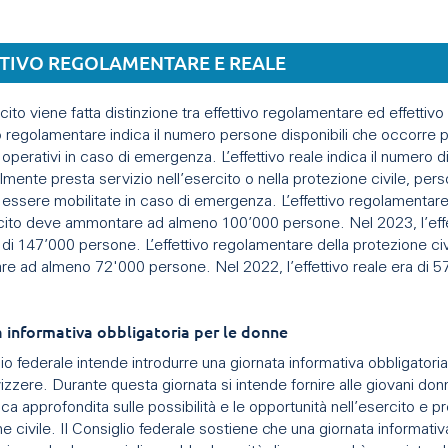
TTIVO REGOLAMENTARE E REALE
cito viene fatta distinzione tra effettivo regolamentare ed effettivo
vo regolamentare indica il numero persone disponibili che occorre 
operativi in caso di emergenza. L’effettivo reale indica il numero 
lmente presta servizio nell’esercito o nella protezione civile, per
essere mobilitate in caso di emergenza. L’effettivo regolamentar
rcito deve ammontare ad almeno 100’000 persone. Nel 2023, l’effe
 di 147’000 persone. L’effettivo regolamentare della protezione ci
e ad almeno 72'000 persone. Nel 2022, l’effettivo reale era di 5
.
 informativa obbligatoria per le donne
lio federale intende introdurre una giornata informativa obbligatoria
zzere. Durante questa giornata si intende fornire alle giovani do
a approfondita sulle possibilità e le opportunità nell’esercito e p
e civile. Il Consiglio federale sostiene che una giornata informativ