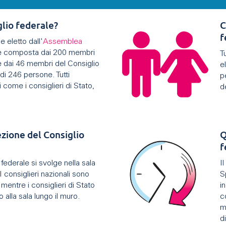
glio federale?
C
f
e eletto dall'
Assemblea
 è composta dai 200 membri
T
e dai 46 membri del Consiglio
e
 di 246 persone. Tutti
p
i come i consiglieri di Stato,
d
ezione del Consiglio
Q
f
federale si svolge nella sala
I
I consiglieri nazionali sono
S
, mentre i consiglieri di Stato
i
 alla sala lungo il muro.
c
m
d