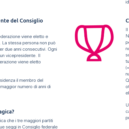
i
ente del Consiglio
C
I
N
ederazione viene eletto e
p
o. La stessa persona non può
n
er due anni consecutivi. Ogni
s
un vicepresidente. Il
t
erazione viene eletto
(
.
n
sidenza il membro del
Q
l maggior numero di anni di
o
e
U
agica?
c
p
ca che i tre maggiori partiti
ue seggi in Consiglio federale