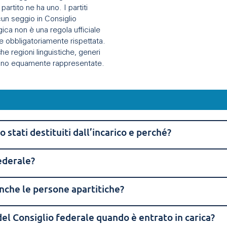
partito ne ha uno. I partiti
un seggio in Consiglio
ica non è una regola ufficiale
e obbligatoriamente rispettata.
he regioni linguistiche, generi
gano equamente rappresentate.
stati destituiti dall’incarico e perché?
ederale?
nche le persone apartitiche?
el Consiglio federale quando è entrato in carica?