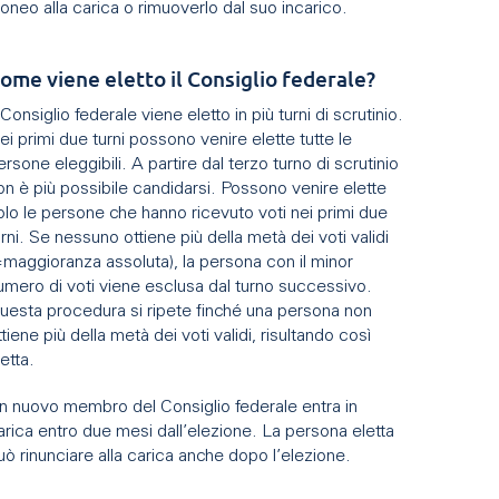
doneo alla carica o rimuoverlo dal suo incarico.
ome viene eletto il Consiglio federale?
l Consiglio federale viene eletto in più turni di scrutinio.
ei primi due turni possono venire elette tutte le
ersone eleggibili. A partire dal terzo turno di scrutinio
on è più possibile candidarsi. Possono venire elette
olo le persone che hanno ricevuto voti nei primi due
urni. Se nessuno ottiene più della metà dei voti validi
=maggioranza assoluta), la persona con il minor
umero di voti viene esclusa dal turno successivo.
uesta procedura si ripete finché una persona non
ttiene più della metà dei voti validi, risultando così
letta.
n nuovo membro del Consiglio federale entra in
arica entro due mesi dall’elezione. La persona eletta
uò rinunciare alla carica anche dopo l’elezione.