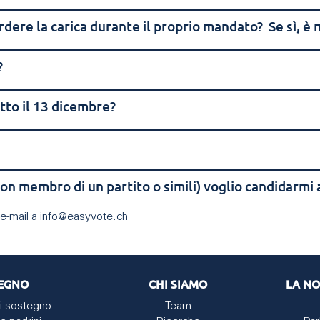
ere la carica durante il proprio mandato? Se sì, è 
?
etto il 13 dicembre?
non membro di un partito o simili) voglio candidarmi 
e-mail a info@easyvote.ch
EGNO
CHI SIAMO
LA NO
i sostegno
Team