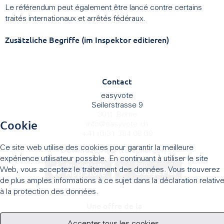
Le référendum peut également être lancé contre certains
traités internationaux et arrêtés fédéraux.
Zusätzliche Begriffe (im Inspektor editieren)
Contact
easyvote
Seilerstrasse 9
3011 Berne
Cookie
info
@
easyvote.ch
+41 (0)31 384 08 09
Ce site web utilise des cookies pour garantir la meilleure
Download App (télécharger)
expérience utilisateur possible. En continuant à utiliser le site
Web, vous acceptez le traitement des données. Vous trouverez
de plus amples informations à ce sujet dans la déclaration relativ
à la protection des données.
Une offre de la
Accepter tous les cookies