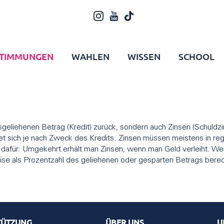
TIMMUNGEN
WAHLEN
WISSEN
SCHOOL
ausgeliehenen Betrag (Kredit) zurück, sondern auch Zinsen (Schuldz
et sich je nach Zweck des Kredits. Zinsen müssen meistens in 
en dafür. Umgekehrt erhält man Zinsen, wenn man Geld verleiht. We
eise als Prozentzahl des geliehenen oder gesparten Betrags bere
TÜTZUNG
ÜBER UNS
U