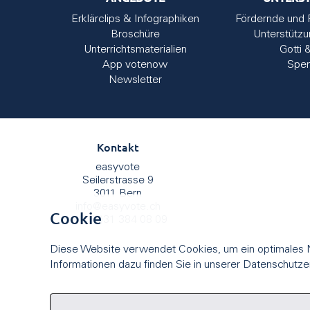
Erklärclips & Infographiken
Fördernde und 
Broschüre
Unterstütz
Unterrichtsmaterialien
Gotti 
App votenow
Spe
Newsletter
Kontakt
easyvote
Seilerstrasse 9
3011 Bern
info
@
easyvote.ch
Cookie
+41 (0)31 384 08 09
Diese Website verwendet Cookies, um ein optimales N
Informationen dazu finden Sie in unserer Datenschutze