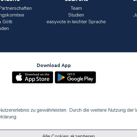
Partnerschaften
Team
ungskomitee
Studien
J
& Götti
easyvote in leichter Sprache
nden
Download App
utzererlebnis zu gewährleisten. Durch die weitere Nutzung der
rklärung.
Alle Cookies akzeptieren