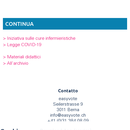
CONTINUA
> Iniziativa sulle cure infermieristiche
> Legge COVID-19
> Materiali didattici
> All'archivio
Contatto
easyvote
Seilerstrasse 9
3011 Berna
info
@
easyvote.ch
+41 (0)31 384 08 09
Download App (scarica)