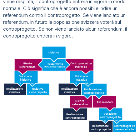
viene respinta, il controprogetto entrerà in vigore in modo
normale. Ciò significa che è ancora possibile indire un
referendum contro il controprogetto. Se viene lanciato un
referendum, in futuro la popolazione svizzera voterà sul
controprogetto. Se non viene lanciato alcun referendum, il
controprogetto entrerà in vigore.
Iniziativa
Nien
t
e
C
ontroproget
t
o
T
rattamen
t
o
Re
f
erendum
indiret
t
o
P
arlamen
t
o
f
ederale
V
otazione
V
otazione
iniziativa
iniziativa
Sì
No
Sì
No
Realizazzione
Iniziativa
Realizazzione
Pubblicazione
iniziativa
viene respinta
iniziativa
c
ontroproget
t
o
Nien
t
e
Re
f
erendum
re
f
erendum
V
otazione
Realizazzione
c
ontroproget
t
o
c
ontroproget
t
o
No
Sì
Realizazzione
C
ontroproget
t
o
c
ontroproget
t
o
viene scarta
t
o