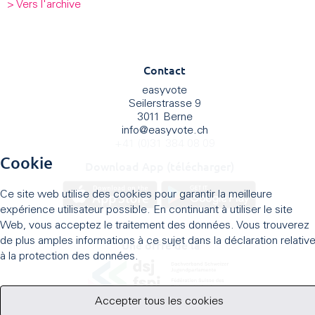
> Vers l'archive
Contact
easyvote
Seilerstrasse 9
3011 Berne
info
@
easyvote.ch
+41 (0)31 384 08 09
Cookie
Download App (télécharger)
Ce site web utilise des cookies pour garantir la meilleure
expérience utilisateur possible. En continuant à utiliser le site
Web, vous acceptez le traitement des données. Vous trouverez
de plus amples informations à ce sujet dans la déclaration relativ
Une offre de la
à la protection des données.
Accepter tous les cookies