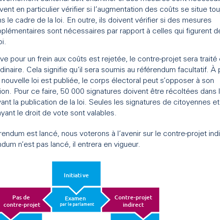
vent en particulier vérifier si l’augmentation des coûts se situe to
s le cadre de la loi. En outre, ils doivent vérifier si des mesures
plémentaires sont nécessaires par rapport à celles qui figurent d
oi.
iative pour un frein aux coûts est rejetée, le contre-projet sera trai
rdinaire. Cela signifie qu’il sera soumis au référendum facultatif. À 
a nouvelle loi est publiée, le corps électoral peut s’opposer à son
ion. Pour ce faire, 50 000 signatures doivent être récoltées dans 
vant la publication de la loi. Seules les signatures de citoyennes e
yant le droit de vote sont valables.
érendum est lancé, nous voterons à l’avenir sur le contre-projet indi
ndum n’est pas lancé, il entrera en vigueur.
Initiati
v
e
P
as de
C
ontre-projet
E
xamen
c
ontre-projet
indirect
par le parlament