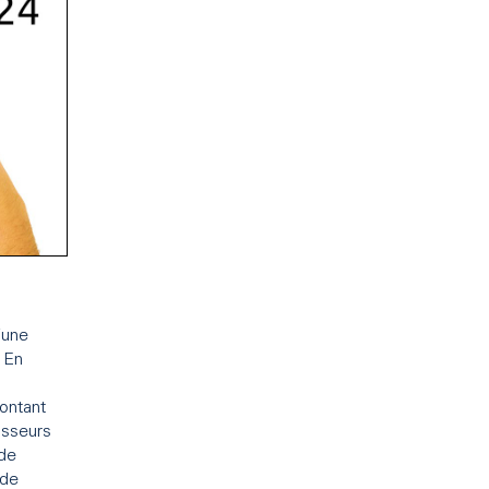
’une
 En
ontant
isseurs
 de
 de