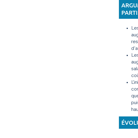
ARGU
PART
Le
aug
res
d’
Les
au
sal
coû
L’i
con
que
pui
hau
ÉVOL