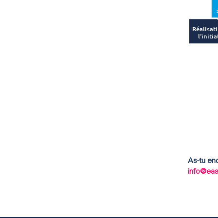
Réalisat
l‘initia
As-tu en
info@ea