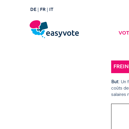
DE
FR
IT
VOT
FREIN
But:
Un f
coûts de
salaires