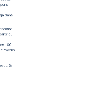
ujours
éjà dans
té comme
partir du
les 100
t citoyens
rect. Si