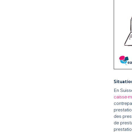
Situatio
En Suiss
caisse-m
contrepa
prestati
des pres
de prest
prestatio