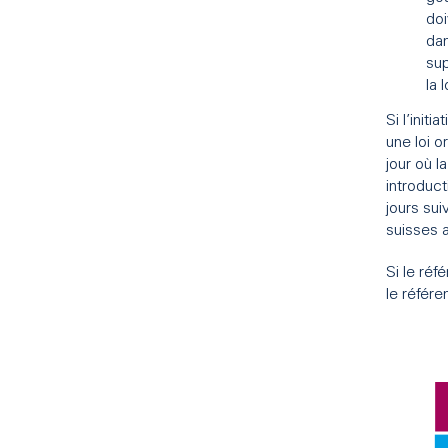
doi
dan
sup
la l
Si l’init
une loi o
jour où l
introduct
jours sui
suisses a
Si le réf
le référe