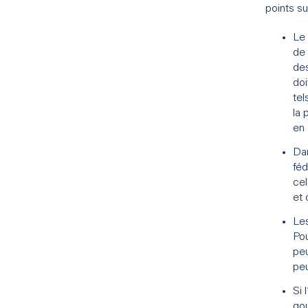
points su
Le 
de 
des
doi
tel
la 
en 
Dan
féd
cel
et 
Les
Pou
peu
peu
Si 
gou