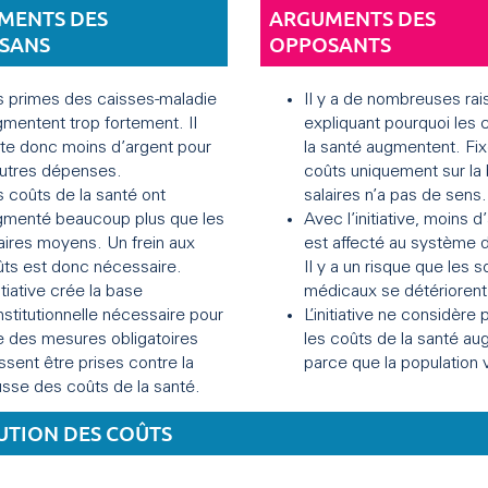
MENTS DES
ARGUMENTS DES
ISANS
OPPOSANTS
s primes des caisses-maladie
Il y a de nombreuses rai
mentent trop fortement. Il
expliquant pourquoi les 
te donc moins d’argent pour
la santé augmentent. Fix
autres dépenses.
coûts uniquement sur la
 coûts de la santé ont
salaires n’a pas de sens.
gmenté beaucoup plus que les
Avec l’initiative, moins d
aires moyens. Un frein aux
est affecté au système 
ts est donc nécessaire.
Il y a un risque que les s
nitiative crée la base
médicaux se détériorent
stitutionnelle nécessaire pour
L’initiative ne considère
 des mesures obligatoires
les coûts de la santé a
ssent être prises contre la
parce que la population vie
sse des coûts de la santé.
UTION DES COÛTS