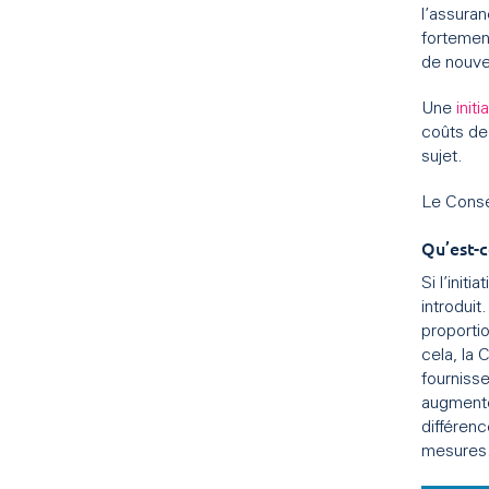
l’assuran
fortemen
de nouve
Une
init
coûts de
sujet.
Le Conse
Qu’est-c
Si l’init
introdui
proportio
cela, la 
fourniss
augmente
différenc
mesures.