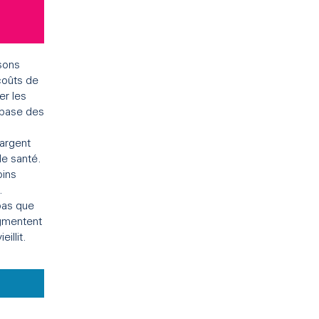
sons
coûts de
er les
 base des
’argent
de santé.
oins
.
 pas que
ugmentent
illit.