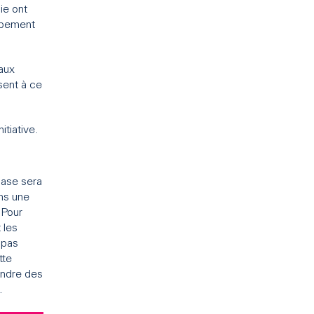
ie ont
oppement
 aux
sent à ce
nitiative.
 base sera
ans une
 Pour
 les
 pas
tte
endre des
.