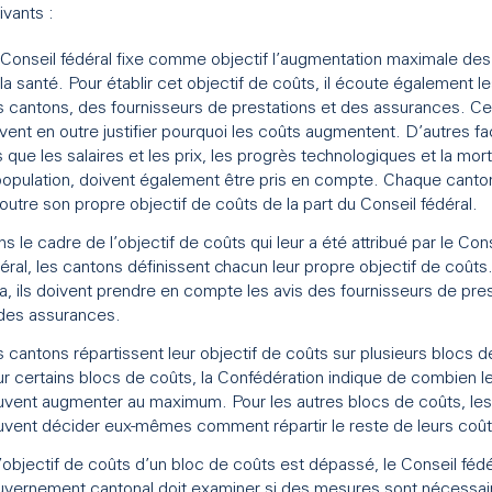
ivants :
Conseil fédéral fixe comme objectif l’augmentation maximale des
la santé. Pour établir cet objectif de coûts, il écoute également le
 cantons, des fournisseurs de prestations et des assurances. Ce
vent en outre justifier pourquoi les coûts augmentent. D’autres fa
s que les salaires et les prix, les progrès technologiques et la mort
population, doivent également être pris en compte. Chaque canton
outre son propre objectif de coûts de la part du Conseil fédéral.
s le cadre de l’objectif de coûts qui leur a été attribué par le Con
éral, les cantons définissent chacun leur propre objectif de coûts
a, ils doivent prendre en compte les avis des fournisseurs de pre
des assurances.
 cantons répartissent leur objectif de coûts sur plusieurs blocs d
r certains blocs de coûts, la Confédération indique de combien l
vent augmenter au maximum. Pour les autres blocs de coûts, le
vent décider eux-mêmes comment répartir le reste de leurs coût
l’objectif de coûts d’un bloc de coûts est dépassé, le Conseil fédé
vernement cantonal doit examiner si des mesures sont nécessair