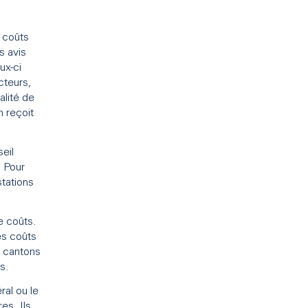
 coûts
s avis
ux-ci
cteurs,
alité de
 reçoit
seil
. Pour
stations
e coûts.
es coûts
s cantons
s.
ral ou le
es. Ils