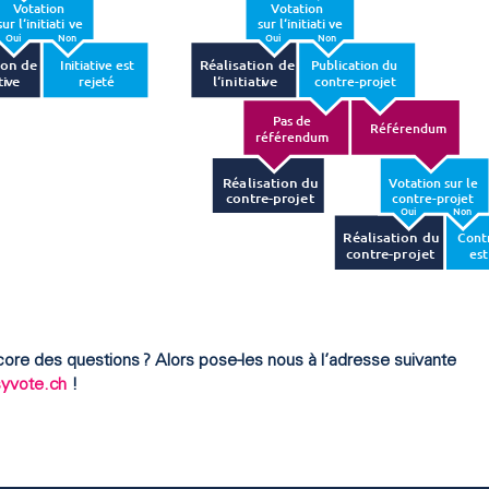
V
otation
V
otation
sur l‘initiati
v
e
sur l‘initiati
v
e
Oui
Non
Oui
Non
ion de
Réalisation de
Initiati
v
e est
Publication du
ti
v
e
l‘initiati
v
e
reje
t
é
c
ontre-projet
P
as de
Ré
f
érendum
ré
f
érendum
Réalisation du
V
otation sur le
c
ontre-projet
c
ontre-projet
Oui
Non
Réalisation du
C
ont
c
ontre-projet
est
core des questions ? Alors pose-les nous à l’adresse suivante
syvote.ch
!