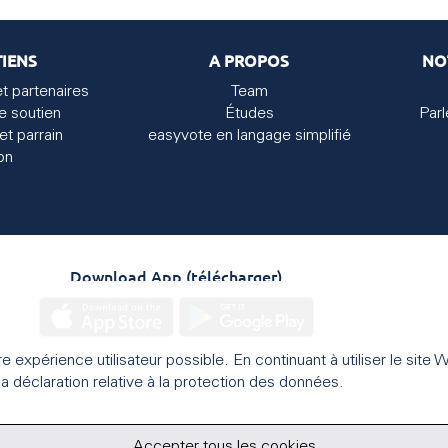
IENS
A PROPOS
NO
et partenaires
Team
e soutien
Études
Par
et parrain
easyvote en langage simplifié
on
Download App (télécharger)
ure expérience utilisateur possible. En continuant à utiliser le si
a déclaration relative à la protection des données.
Accepter tous les cookies