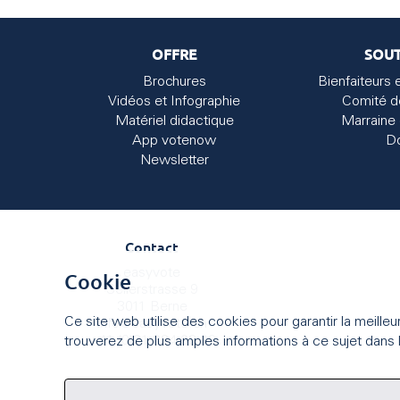
OFFRE
SOUT
Brochures
Bienfaiteurs 
Vidéos et Infographie
Comité d
Matériel didactique
Marraine 
App votenow
D
Newsletter
Contact
easyvote
Cookie
Seilerstrasse 9
3011 Berne
Ce site web utilise des cookies pour garantir la meille
info
@
easyvote.ch
+41 (0)31 384 08 09
trouverez de plus amples informations à ce sujet dans l