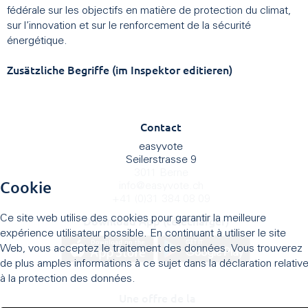
fédérale sur les objectifs en matière de protection du climat,
sur l’innovation et sur le renforcement de la sécurité
énergétique.
Zusätzliche Begriffe (im Inspektor editieren)
Contact
easyvote
Seilerstrasse 9
3011 Berne
Cookie
info
@
easyvote.ch
+41 (0)31 384 08 09
Ce site web utilise des cookies pour garantir la meilleure
Download App (télécharger)
expérience utilisateur possible. En continuant à utiliser le site
Web, vous acceptez le traitement des données. Vous trouverez
de plus amples informations à ce sujet dans la déclaration relativ
à la protection des données.
Une offre de la