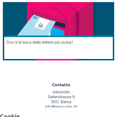
Dov'è la buca delle lettere più vicina?
Contatto
easyvote
Seilerstrasse 9
3011 Berna
info
@
easyvote.ch
+41 (0)31 384 08 09
Cookie