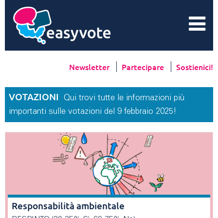
Newsletter
Partecipare
Sostienici!
VOTAZIONI
Qui trovi tutte le informazioni più
importanti sulle votazioni del 9 febbraio 2025!
Responsabilità ambientale