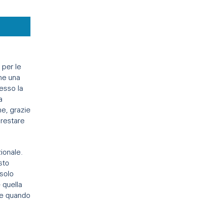
 per le
nne una
resso la
a
he, grazie
prestare
zionale.
sto
 solo
 quella
 e quando