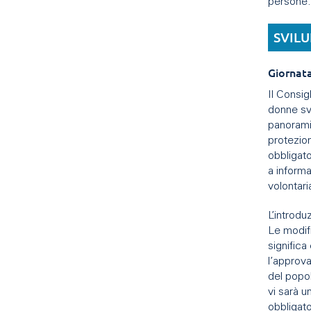
persone
SVILU
Giornata
Il Consig
donne svi
panoramic
protezion
obbligato
a inform
volontar
L’introdu
Le modif
significa
l’approva
del popo
vi sarà u
obbligato