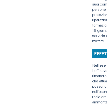
suoi comp
persone i
protezion
riparazio
formazion
19 giorni
servizio
militare.
EFFE
Nell’eser
L’effetti
rimanere 
che attua
possono 
nell’ese
reale era
ammontar