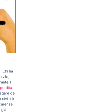
e
. Chi ha
ivile,
rante il
 perdita
pagare dei
e civile è
 carenze
 già