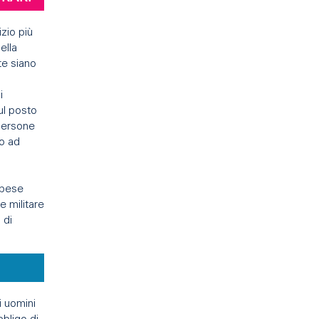
izio più
ella
te siano
i
ul posto
 persone
to ad
 spese
e militare
 di
i uomini