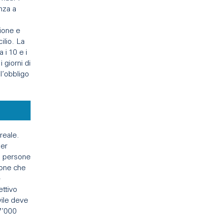
nza a
a
zione e
ilio. La
 i 10 e i
 giorni di
l’obbligo
 reale.
per
di persone
sone che
e
ttivo
vile deve
7’000