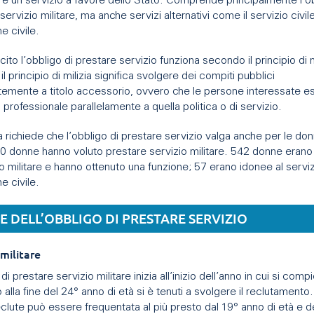
re un servizio a favore dello Stato. Comprende principalmente l’ob
servizio militare, ma anche servizi alternativi come il servizio civile
e civile.
cito l’obbligo di prestare servizio funziona secondo il principio di m
il principio di milizia significa svolgere dei compiti pubblici
temente a titolo accessorio, ovvero che le persone interessate e
tà professionale parallelamente a quella politica o di servizio.
iva richiede che l’obbligo di prestare servizio valga anche per le do
0 donne hanno voluto prestare servizio militare. 542 donne erano
io militare e hanno ottenuto una funzione; 57 erano idonee al serviz
e civile.
 DELL’OBBLIGO DI PRESTARE SERVIZIO
 militare
di prestare servizio militare inizia all’inizio dell’anno in cui si comp
o alla fine del 24° anno di età si è tenuti a svolgere il reclutamento
clute può essere frequentata al più presto dal 19° anno di età e 