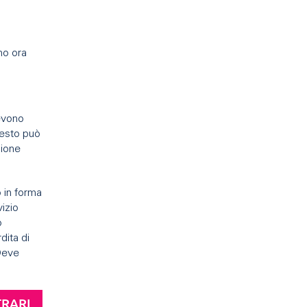
mo ora
devono
uesto può
zione
o in forma
vizio
o
dita di
 Deve
TRARI