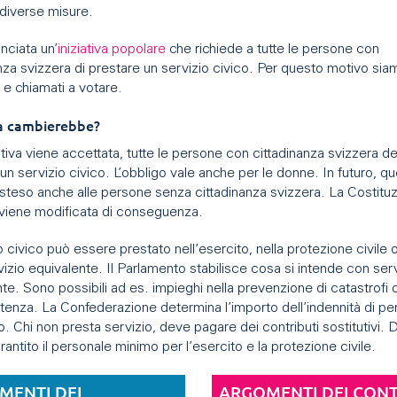
 diverse misure.
anciata un’
iniziativa popolare
che richiede a tutte le persone con
nza svizzera di prestare un servizio civico. Per questo motivo sia
 e chiamati a votare.
a cambierebbe?
iativa viene accettata, tutte le persone con cittadinanza svizzera 
un servizio civico. L’obbligo vale anche per le donne. In futuro, q
steso anche alle persone senza cittadinanza svizzera. La Costitu
 viene modificata di conseguenza.
io civico può essere prestato nell’esercito, nella protezione civile 
vizio equivalente. Il Parlamento stabilisce cosa si intende con ser
te. Sono possibili ad es. impieghi nella prevenzione di catastrofi 
stenza. La Confederazione determina l’importo dell’indennità di per
 Chi non presta servizio, deve pagare dei contributi sostitutivi.
rantito il personale minimo per l’esercito e la protezione civile.
MENTI DEI
ARGOMENTI DEI CON