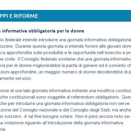
.
PPI E RIFORME
 informativa obbligatoria per le donne
lio federale intende introdurre una giornata informativa obbligatoria
zzere. Durante questa giornata si intende fornire alle giovani do
a approfondita sulle possibilità e le opportunità nell’esercito e p
e civile. Il Consiglio federale sostiene che una giornata informativ
ria per le donne migliorerebbe la parità di genere ed è convinto c
azioni approfondite, un maggior numero di donne deciderebbe di 
iamente servizio.
zione di una tale giornata informativa richiede una modifica costitu
iche costituzionali sono soggette al referendum obbligatorio. Que
 che per introdurre una giornata informativa obbligatoria non serve
zione del Consiglio nazionale e del Consiglio degli Stati, ma anche
lo svizzero. A tal fine bisogna votare. Non è però ancora noto se
na votazione riguardo all’introduzione della giornata informativa
ria.