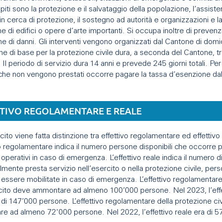
iti sono la protezione e il salvataggio della popolazione, l’assiste
n cerca di protezione, il sostegno ad autorità e organizzazioni e l
e di edifici o opere d’arte importanti. Si occupa inoltre di preven
ne di danni. Gli interventi vengono organizzati dal Cantone di domic
e di base per la protezione civile dura, a seconda del Cantone, tra
. Il periodo di servizio dura 14 anni e prevede 245 giorni totali. Per i
 che non vengono prestati occorre pagare la tassa d’esenzione dal
TTIVO REGOLAMENTARE E REALE
cito viene fatta distinzione tra effettivo regolamentare ed effettivo
vo regolamentare indica il numero persone disponibili che occorre 
operativi in caso di emergenza. L’effettivo reale indica il numero 
lmente presta servizio nell’esercito o nella protezione civile, per
essere mobilitate in caso di emergenza. L’effettivo regolamentar
rcito deve ammontare ad almeno 100’000 persone. Nel 2023, l’effe
 di 147’000 persone. L’effettivo regolamentare della protezione ci
e ad almeno 72'000 persone. Nel 2022, l’effettivo reale era di 5