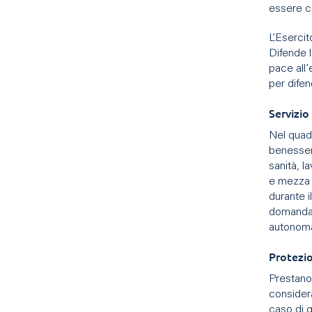
essere co
L’Esercit
Difende 
pace all’
per difen
Servizio
Nel quadr
benesser
sanità, l
e mezza l
durante 
domanda p
autono
Protezio
Prestano 
considera
caso di g