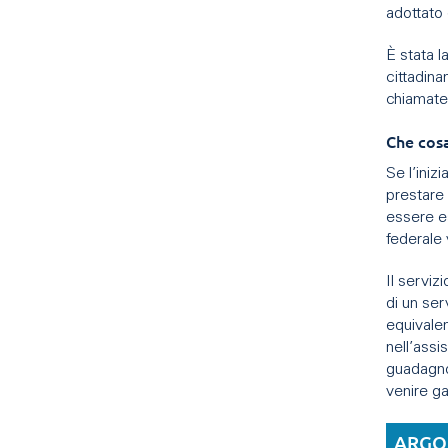
adottato
È stata l
cittadina
chiamate
Che cos
Se l’iniz
prestare 
essere e
federale
Il serviz
di un ser
equivalen
nell’assi
guadagno.
venire ga
ARGO