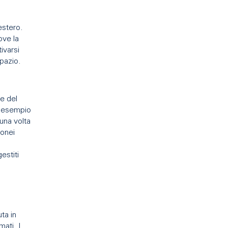
estero.
ove la
ivarsi
spazio.
re del
d esempio
 una volta
donei
estiti
ta in
mati. I