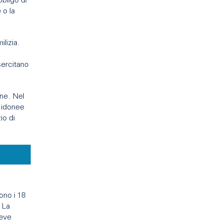
bligo di
 o la
ilizia.
sercitano
nne. Nel
 idonee
io di
iono i 18
. La
deve