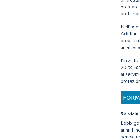
di presta
prestare 
protezion
Nell’eser
Adottare 
prevalen
un’attivi
L’iniziat
2023, 62
al serviz
protezion
FORME
Servizio
L’obbligo 
anni. Fin
scuola re