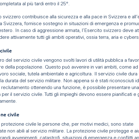
mpletata al più tardi entro il 25°.
o svizzero contribuisce alla sicurezza e alla pace in Svizzera e all’
la Svizzera, fornisce sostegno in situazioni di emergenza e promu
estero. In caso di aggressione armata, l’Esercito svizzero deve att
dere attivamente tutti gli ambiti operativi, ossia terra, aria e cyber
 civile
o del servizio civile vengono svolti lavori di utilità pubblica a favo
e della popolazione. Questo può avvenire in vari ambiti, come a
avoro sociale, tutela ambientale e agricoltura. Il servizio civile dura
a durata del servizio militare. Non appena si è stati riconosciuti i
il reclutamento ottenendo una funzione, è possibile presentare una
er il servizio civile. Tutti gli impieghi devono essere pianificati e g
mamente.
ne civile
protezione civile le persone che, per motivi medici, sono state
te non abili al servizio militare. La protezione civile protegge e aiu
randi avvenimenti, catastrofi, situazioni di emergenza e conflitti ar