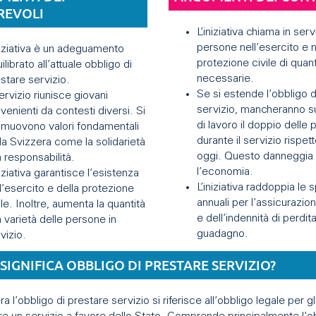
REVOLI
L’iniziativa chiama in serv
persone nell’esercito e n
niziativa è un adeguamento
protezione civile di quan
ilibrato all’attuale obbligo di
necessarie.
stare servizio.
Se si estende l’obbligo d
servizio riunisce giovani
servizio, mancheranno s
venienti da contesti diversi. Si
di lavoro il doppio delle
muovono valori fondamentali
durante il servizio rispet
la Svizzera come la solidarietà
oggi. Questo danneggia
a responsabilità.
l’economia.
niziativa garantisce l’esistenza
L’iniziativa raddoppia le
l’esercito e della protezione
annuali per l’assicurazion
ile. Inoltre, aumenta la quantità
e dell’indennità di perdita
a varietà delle persone in
guadagno.
vizio.
SIGNIFICA OBBLIGO DI PRESTARE SERVIZIO?
ra l’obbligo di prestare servizio si riferisce all’obbligo legale per gl