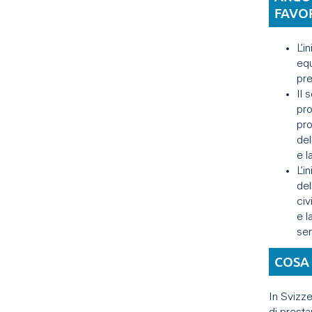
FAVO
L’i
equ
pre
Il 
pro
pro
del
e l
L’i
del
civ
e l
ser
COSA 
In Svizze