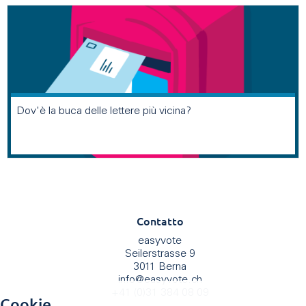
Dov'è la buca delle lettere più vicina?
Contatto
easyvote
Seilerstrasse 9
3011 Berna
info
@
easyvote.ch
+41 (0)31 384 08 09
Cookie