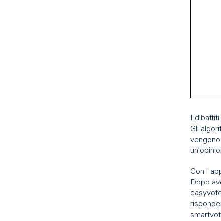
I dibatti
Gli algori
vengono 
un’opini
Con l'app
Dopo aver
easyvote,
risponde
smartvote