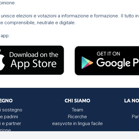
opinione.
nisce elezioni e votazioni a informazione e formazione. Il tutto 
e comprensibile, neutrale e digitale.
'app:
EGNO
CHI SIAMO
LA NO
i sostegno
Team
e padrini
Ricerche
Par
i e partner
easyvote in lingua facile
zione