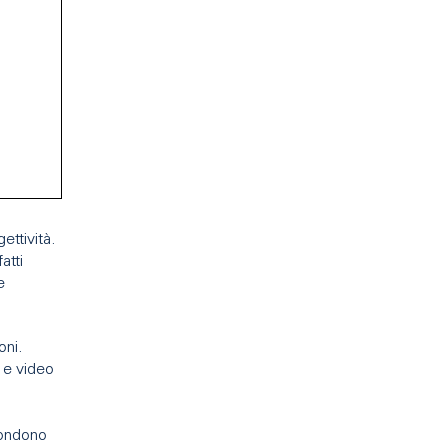
ettività.
atti
e
oni.
i e video
pondono