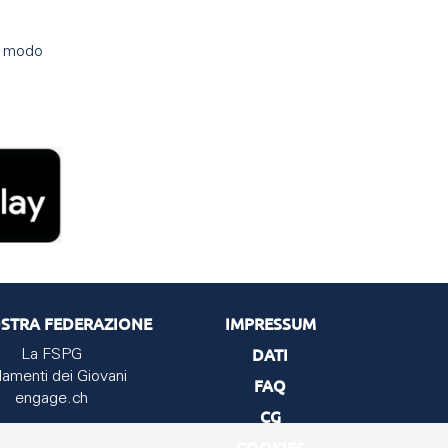
in modo
STRA FEDERAZIONE
IMPRESSUM
DATI
La FSPG
lamenti dei Giovani
FAQ
engage.ch
CG
COOKIES