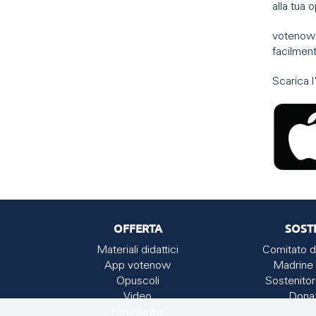
alla tua 
votenow u
facilment
Scarica l
OFFERTA
SOST
Materiali didattici
Comitato d
App votenow
Madrine 
Opuscoli
Sostenitor
Video
Dona
Newsletter