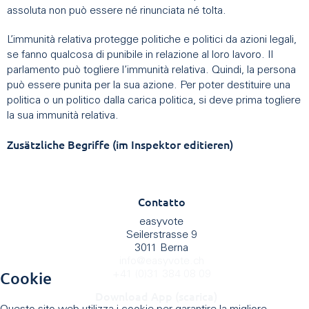
assoluta non può essere né rinunciata né tolta.
L’immunità relativa protegge politiche e politici da azioni legali,
se fanno qualcosa di punibile in relazione al loro lavoro. Il
parlamento può togliere l’immunità relativa. Quindi, la persona
può essere punita per la sua azione. Per poter destituire una
politica o un politico dalla carica politica, si deve prima togliere
la sua immunità relativa.
Zusätzliche Begriffe (im Inspektor editieren)
Contatto
easyvote
Seilerstrasse 9
3011 Berna
info
@
easyvote.ch
Cookie
+41 (0)31 384 08 09
Download App (scarica)