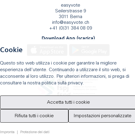
easyvote
Seilerstrasse 9
3011 Berna
info
@
easyvote.ch
+41 (0)31 384 08 09
Download App (scarica)
Cookie
Questo sito web utilizza i cookie per garantire la migliore
esperienza dell'utente. Continuando a utilizzare il sito web, si
Un'offerta della
acconsente al loro utilizzo. Per ulteriori informazioni, si prega di
consultare la nostra politica sulla privacy.
Accetta tutti i cookie
Rifiuta tutti i cookie
Impostazioni personalizzate
Impronta
|
Protezione dei dati