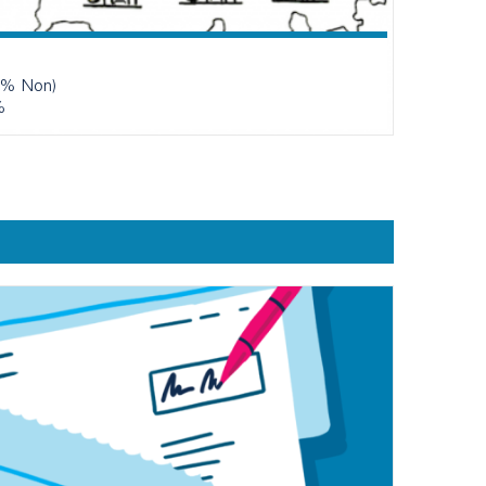
6% Non)
%