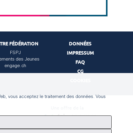
TRE FÉDÉRATION
DONNÉES
IMPRESSUM
FSPJ
lements des Jeunes
FAQ
engage.ch
CG
COOKIES
te Web, vous acceptez le traitement des données. Vous
Une offre de la