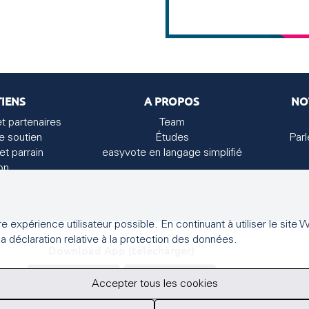
IENS
A PROPOS
NO
et partenaires
Team
e soutien
Études
Par
et parrain
easyvote en langage simplifié
on
ure expérience utilisateur possible. En continuant à utiliser le si
a déclaration relative à la protection des données.
Download App (télécharger)
Accepter tous les cookies