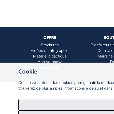
OFFRE
SOUT
Brochures
Bienfaiteurs 
Vidéos et Infographie
Comité d
Matériel didactique
Marraine 
App votenow
D
Newsletter
Cookie
Ce site web utilise des cookies pour garantir la meille
trouverez de plus amples informations à ce sujet dans l
Contact
easyvote
Seilerstrasse 9
3011 Berne