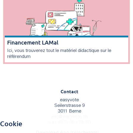
Financement LAMal
Ici, vous trouverez tout le matériel didactique sur le
référendum
Contact
easyvote
Seilerstrasse 9
3011 Berne
info
@
easyvote.ch
Cookie
+41 (0)31 384 08 09
Download App (télécharger)