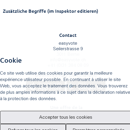
Zusätzliche Begriffe (im Inspektor editieren)
Contact
easyvote
Seilerstrasse 9
3011 Berne
Cookie
info
@
easyvote.ch
+41 (0)31 384 08 09
Ce site web utilise des cookies pour garantir la meilleure
Download App (télécharger)
expérience utilisateur possible. En continuant à utiliser le site
Web, vous acceptez le traitement des données. Vous trouverez
de plus amples informations à ce sujet dans la déclaration relativ
à la protection des données.
Une offre de la
Accepter tous les cookies