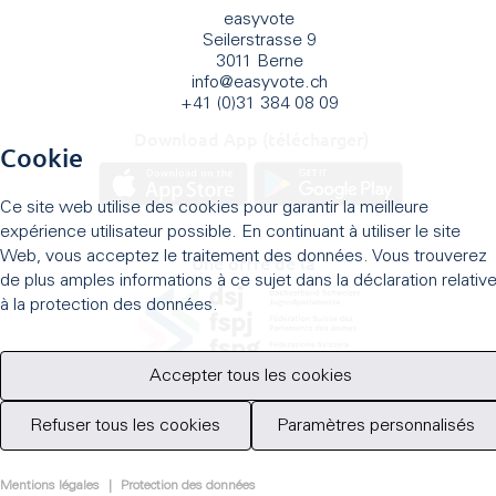
easyvote
Seilerstrasse 9
3011 Berne
info
@
easyvote.ch
+41 (0)31 384 08 09
Download App (télécharger)
Cookie
Ce site web utilise des cookies pour garantir la meilleure
expérience utilisateur possible. En continuant à utiliser le site
Web, vous acceptez le traitement des données. Vous trouverez
Une offre de la
de plus amples informations à ce sujet dans la déclaration relativ
à la protection des données.
Accepter tous les cookies
Refuser tous les cookies
Paramètres personnalisés
Mentions légales
|
Protection des données