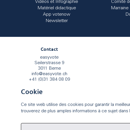
Vidéos et Infographie
Comité d
Matériel didactique
Marraine 
App votenow
D
Newsletter
Contact
easyvote
Seilerstrasse 9
3011 Berne
info
@
easyvote.ch
+41 (0)31 384 08 09
Cookie
Ce site web utilise des cookies pour garantir la meille
trouverez de plus amples informations à ce sujet dans l