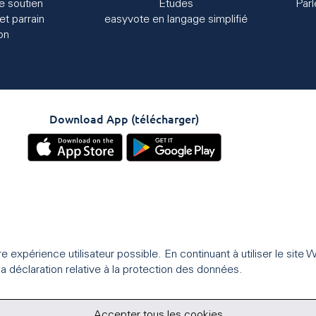
e soutien
Études
Par
et parrain
easyvote en langage simplifié
on
Download App (télécharger)
ure expérience utilisateur possible. En continuant à utiliser le si
a déclaration relative à la protection des données.
Accepter tous les cookies