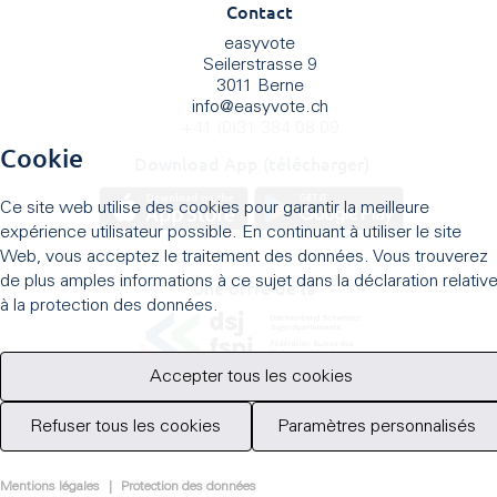
Contact
easyvote
Seilerstrasse 9
3011 Berne
info
@
easyvote.ch
+41 (0)31 384 08 09
Cookie
Download App (télécharger)
Ce site web utilise des cookies pour garantir la meilleure
expérience utilisateur possible. En continuant à utiliser le site
Web, vous acceptez le traitement des données. Vous trouverez
de plus amples informations à ce sujet dans la déclaration relativ
Une offre de la
à la protection des données.
Accepter tous les cookies
Refuser tous les cookies
Paramètres personnalisés
Mentions légales
|
Protection des données