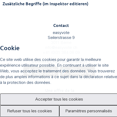
Zusätzliche Begriffe (im Inspektor editieren)
Contact
easyvote
Seilerstrasse 9
3011 Berne
Cookie
info
@
easyvote.ch
+41 (0)31 384 08 09
Ce site web utilise des cookies pour garantir la meilleure
Download App (télécharger)
expérience utilisateur possible. En continuant à utiliser le site
Web, vous acceptez le traitement des données. Vous trouverez
de plus amples informations à ce sujet dans la déclaration relativ
à la protection des données.
Une offre de la
Accepter tous les cookies
Refuser tous les cookies
Paramètres personnalisés