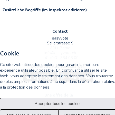
Zusätzliche Begriffe (im Inspektor editieren)
Contact
easyvote
Seilerstrasse 9
3011 Berne
Cookie
info
@
easyvote.ch
+41 (0)31 384 08 09
Ce site web utilise des cookies pour garantir la meilleure
Download App (télécharger)
expérience utilisateur possible. En continuant à utiliser le site
Web, vous acceptez le traitement des données. Vous trouverez
de plus amples informations à ce sujet dans la déclaration relativ
à la protection des données.
Une offre de la
Accepter tous les cookies